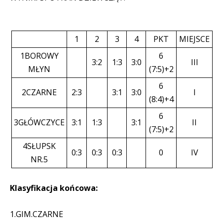
1
2
3
4
PKT
MIEJSCE
1BOROWY
6
3:2
1:3
3:0
III
MŁYN
(7:5)+2
6
2CZARNE
2:3
3:1
3:0
I
(8:4)+4
6
3GŁÓWCZYCE
3:1
1:3
3:1
II
(7:5)+2
4SŁUPSK
0:3
0:3
0:3
0
IV
NR.5
Klasyfikacja końcowa:
1.GIM.CZARNE