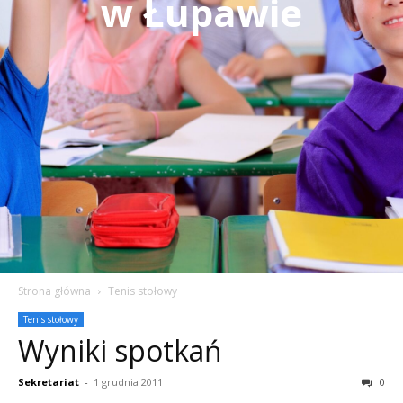
w Łupawie
Strona główna
Tenis stołowy
Tenis stołowy
Wyniki spotkań
Sekretariat
-
1 grudnia 2011
0