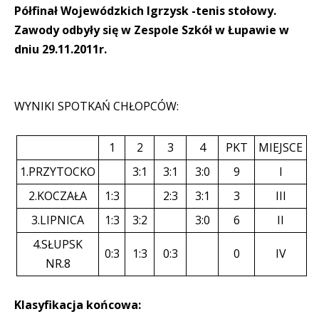
Półfinał Wojewódzkich Igrzysk -tenis stołowy.
Zawody odbyły się w Zespole Szkół w Łupawie w
dniu 29.11.2011r.
WYNIKI SPOTKAŃ CHŁOPCÓW:
1
2
3
4
PKT
MIEJSCE
1.PRZYTOCKO
3:1
3:1
3:0
9
I
2.KOCZAŁA
1:3
2:3
3:1
3
III
3.LIPNICA
1:3
3:2
3:0
6
II
4.SŁUPSK
0:3
1:3
0:3
0
IV
NR.8
Klasyfikacja końcowa: