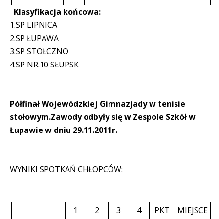
Klasyfikacja końcowa:
1.SP LIPNICA
2.SP ŁUPAWA
3.SP STOŁCZNO
4.SP NR.10 SŁUPSK
Półfinał Wojewódzkiej Gimnazjady w tenisie
stołowym.Zawody odbyły się w Zespole Szkół w
Łupawie w dniu 29.11.2011r.
WYNIKI SPOTKAŃ CHŁOPCÓW:
1
2
3
4
PKT
MIEJSCE