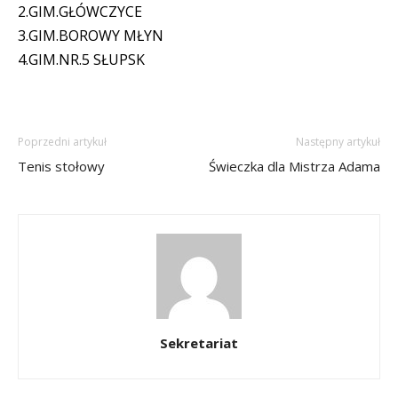
2.GIM.GŁÓWCZYCE
3.GIM.BOROWY MŁYN
4.GIM.NR.5 SŁUPSK
Poprzedni artykuł
Następny artykuł
Tenis stołowy
Świeczka dla Mistrza Adama
Sekretariat