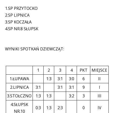
1.SP PRZYTOCKO
2.SP LIPNICA
3.SP KOCZAŁA
4.SP NR.8 SŁUPSK
WYNIKI SPOTKAŃ DZIEWCZĄT:
1
2
3
4
PKT
MIEJSCE
1.ŁUPAWA
1:3
3:1
3:0
6
II
2.LIPNICA
3:1
3:1
3:1
9
I
3.STOŁCZNO
1:3
1:3
3:2
3
III
4.SŁUPSK
0:3
1:3
2:3
0
IV
NR.10