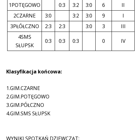
1POTĘGOWO
0:3
3:2
3:0
6
II
2CZARNE
3:0
3:2
3:0
9
I
3PŁÓŁCZNO
2:3
2:3
3:0
3
III
4SMS
0:3
0:3
0:3
0
IV
SŁUPSK
Klasyfikacja końcowa:
1.GIM.CZARNE
2.GIM.POTĘGOWO
3.GIM.PÓŁCZNO
4.GIM.SMS SŁUPSK
WYNIKI SPOTKAŃ DZIEWCZĄT: