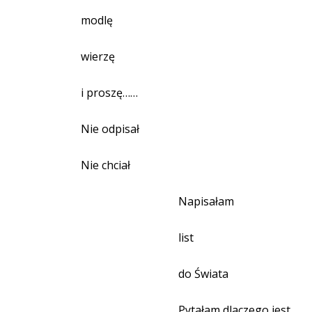
modlę
wierzę
i proszę……
Nie odpisał
Nie chciał
Napisałam
list
do Świata
Pytałam dlaczego jest