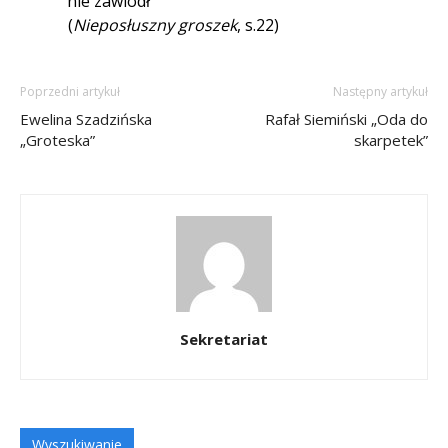
nie zawiódł
(
Nieposłuszny groszek
, s.22)
Poprzedni artykuł
Następny artykuł
Ewelina Szadzińska
Rafał Siemiński „Oda do
„Groteska”
skarpetek”
Sekretariat
Wyszukiwanie