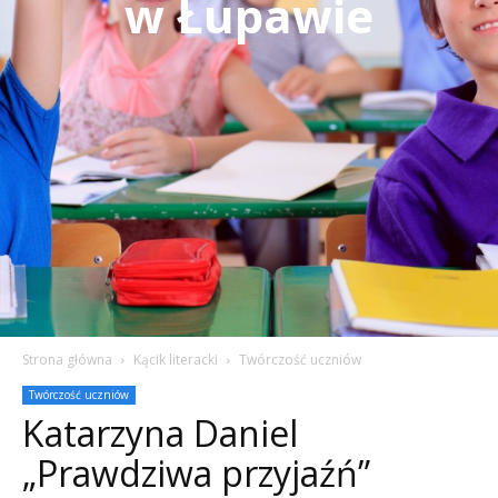
w Łupawie
Strona główna
Kącik literacki
Twórczość uczniów
Twórczość uczniów
Katarzyna Daniel
„Prawdziwa przyjaźń”