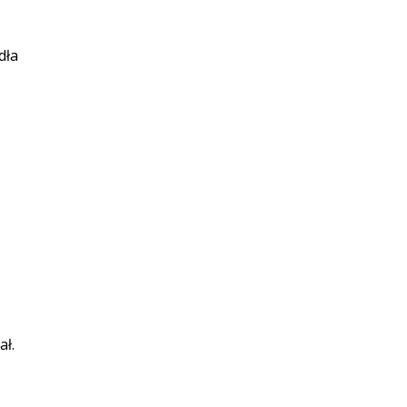
dła
ał.