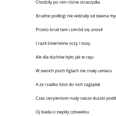
Chodziły po nim różne straszydła.
Brudne podłogi nie widziały od dawna my
Przeto brud tam i smród się unosił
I raził śmiertelne oczy i nosy.
Ale dla duchów było jak w raju
W swoich psich figlach nie znały umiaru
A że rzadko ktoś do nich zaglądał
Czas cierpieniom nudy nasze duszki podd
Oj biada ci zwykły człowieku