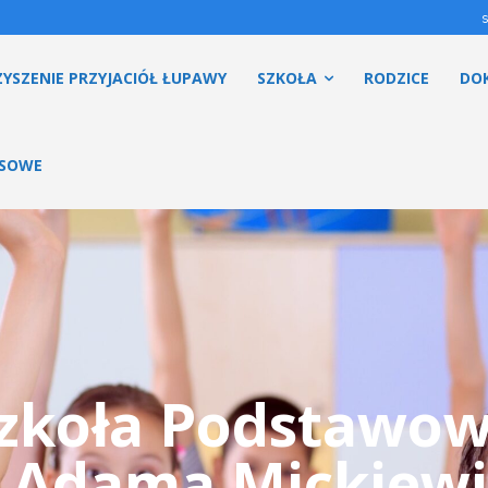
YSZENIE PRZYJACIÓŁ ŁUPAWY
SZKOŁA
RODZICE
DO
ESOWE
zkoła Podstawo
. Adama Mickiewi