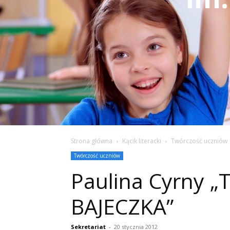
Strona główna
Kącik literacki
Twórczość uczniów
Twórczość uczniów
Paulina Cyrny „
BAJECZKA”
Sekretariat
-
20 stycznia 2012