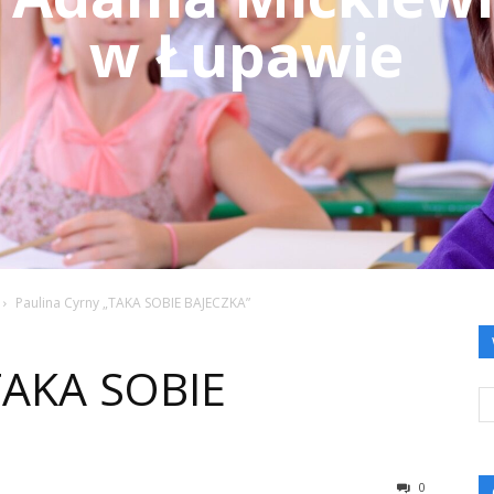
w Łupawie
Paulina Cyrny „TAKA SOBIE BAJECZKA”
TAKA SOBIE
0