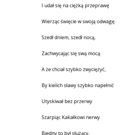
I udał się na ciężką przeprawę
Wierząc święcie w swoją odwagę.
Szedł dniem, szedł nocą,
Zachwycając się swą mocą.
A że chciał szybko zwyciężyć,
By kielich sławy szybko napełnić
Utyskiwał bez przerwy
Szarpiąc Kakałkowi nerwy.
Biedny to był służący,