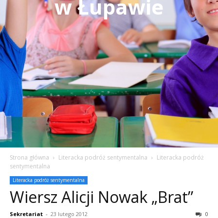
w Łupawie
Strona główna
Literacka podróż sentymentalna
Literacka podróż
sentymentalna
Literacka podróż sentymentalna
Wiersz Alicji Nowak „Brat”
Sekretariat
-
23 lutego 2012
0