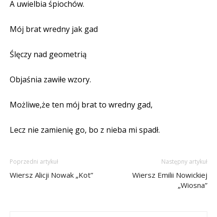
A uwielbia śpiochów.
Mój brat wredny jak gad
Ślęczy nad geometrią
Objaśnia zawiłe wzory.
Możliwe,że ten mój brat to wredny gad,
Lecz nie zamienię go, bo z nieba mi spadł.
Poprzedni artykuł
Następny artykuł
Wiersz Alicji Nowak „Kot”
Wiersz Emilii Nowickiej
„Wiosna”