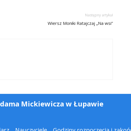
Następny artykuł
Wiersz Moniki Ratajczaj „Na wsi”
Adama Mickiewicza w Łupawie
darz
Nauczyciele
Godziny rozpoczęcia i zakońc