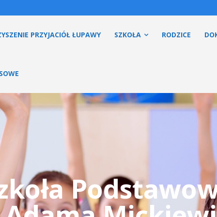
YSZENIE PRZYJACIÓŁ ŁUPAWY
SZKOŁA
RODZICE
DO
ESOWE
zkoła Podstawo
. Adama Mickiewi