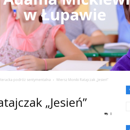
w Łupawie
iteracka podróż sentymentalna
Wiersz Moniki Ratajczak „Jesień”
tajczak „Jesień”
0