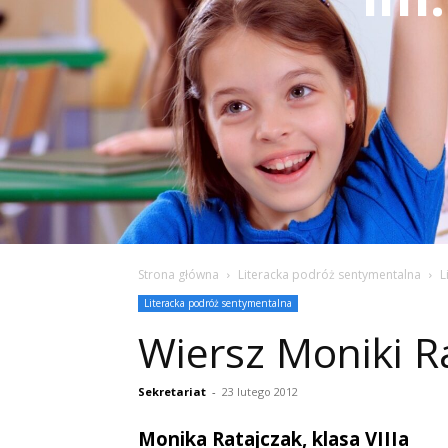
Strona główna
Literacka podróż sentymentalna
L
Literacka podróż sentymentalna
Wiersz Moniki Ra
Sekretariat
-
23 lutego 2012
Monika Ratajczak, klasa VIIIa