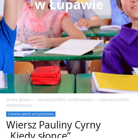
w Łupawie
Strona główna
Literacka podróż sentymentalna
Literacka podróż
sentymentalna
Literacka podróż sentymentalna
Wiersz Pauliny Cyrny
„Kiedy słonce”