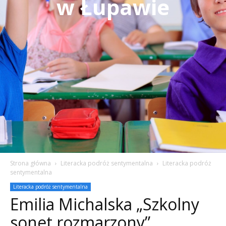
w Łupawie
Strona główna
Literacka podróż sentymentalna
Literacka podróż
sentymentalna
Literacka podróż sentymentalna
Emilia Michalska „Szkolny
sonet rozmarzony”