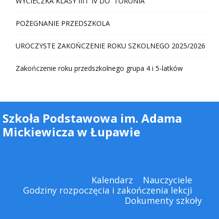
WYCIECZKA KLASY III i IV DO TORUNIA
POŻEGNANIE PRZEDSZKOLA
UROCZYSTE ZAKOŃCZENIE ROKU SZKOLNEGO 2025/2026
Zakończenie roku przedszkolnego grupa 4 i 5-latków
Szkoła Podstawowa im. Adama
Mickiewicza w Łupawie
Kalendarz
Nauczyciele
Godziny rozpoczęcia i zakończenia lekcji
Dokumenty szkoły