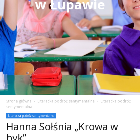
w Łupawie
Strona główna
Literacka podróż sentymentalna
Literacka podróż
sentymentalna
Literacka podróż sentymentalna
Hanna Sołśnia „Krowa w
byk”