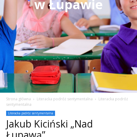
w Łupawie
Strona główna
Literacka podróż sentymentalna
Literacka podróż
sentymentalna
Literacka podróż sentymentalna
Jakub Kiciński „Nad
Łupawą”