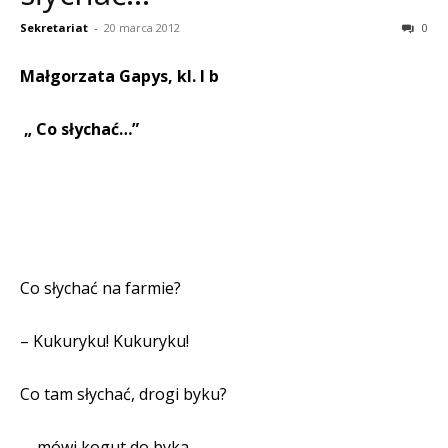
Sekretariat
-
20 marca 2012
0
Małgorzata Gapys, kl. I b
„ Co słychać…”
Co słychać na farmie?
– Kukuryku! Kukuryku!
Co tam słychać, drogi byku?
–
mówi kogut do byka,