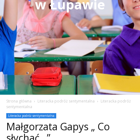
w Łupawie
Strona główna
Literacka podróż sentymentalna
Literacka podróż
sentymentalna
Literacka podróż sentymentalna
Małgorzata Gapys „ Co
słychać…”