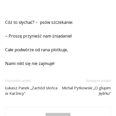
Cóż to słychać? –
psów szczekanie:
– Proszę przynieść nam śniadanie!
Całe podwórze od rana plotkuje,
Nami nikt się nie zajmuje!
Poprzedni artykuł
Następny artykuł
Łukasz Panek „Zachód słońca
Michał Pytkowski „O głupim
w Karżnicy”
Jędrku”