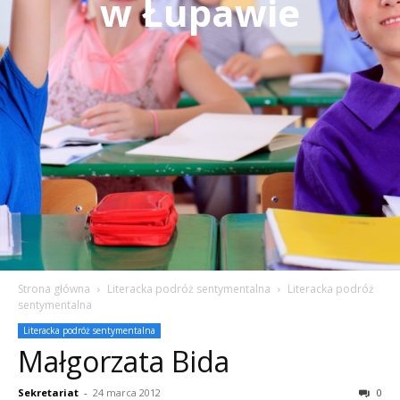
w Łupawie
Strona główna
Literacka podróż sentymentalna
Literacka podróż
sentymentalna
Literacka podróż sentymentalna
Małgorzata Bida
Sekretariat
-
24 marca 2012
0