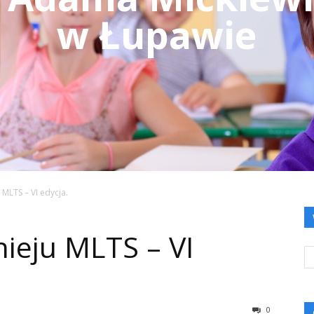
w Łupawie
 MLTS – VI edycja.
nieju MLTS – VI
0