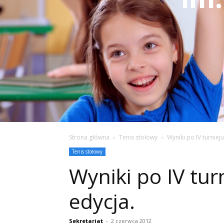
Strona główna
Tenis stołowy
Wyniki po IV turnieju
Tenis stołowy
Wyniki po IV tur
edycja.
Sekretariat
-
2 czerwca 2012