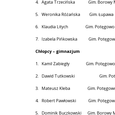
4.
Agata Trzecińska
Gim. Borowy 
5.
Weronika Różańska
Gim. Łupawa
6.
Klaudia Litych
Gim. Potęgowo
7.
Izabela Pińkowska Gim. Potęgo
Chłopcy – gimnazjum
1.
Kamil Zabiegły
Gim. Potęgowo
2.
Dawid Tutkowski
Gim. Po
3.
Mateusz Kleba
Gim. Potęgow
4.
Robert Pawłowski
Gim. Potęgo
5.
Dominik Buczkowski
Gim. Borowy 