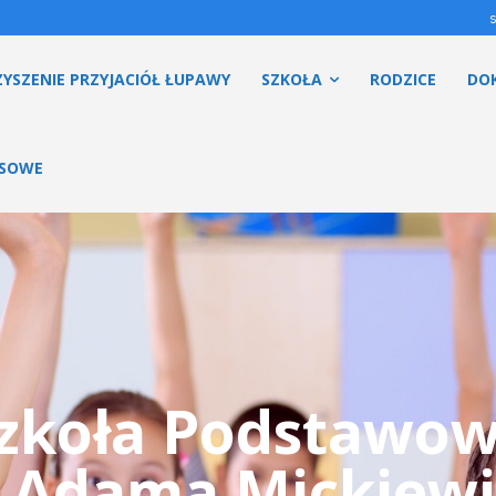
YSZENIE PRZYJACIÓŁ ŁUPAWY
SZKOŁA
RODZICE
DO
ESOWE
zkoła Podstawo
. Adama Mickiewi