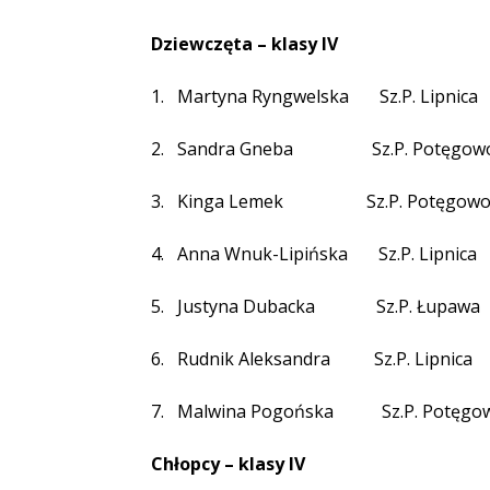
Dziewczęta – klasy IV
1.
Martyna Ryngwelska
Sz.P. Lipnica
2.
Sandra Gneba
Sz.P. Potęgow
3.
Kinga Lemek
Sz.P. Potęgow
4.
Anna Wnuk-Lipińska
Sz.P. Lipnica
5.
Justyna Dubacka
Sz.P. Łupawa
6.
Rudnik Aleksandra
Sz.P. Lipnica
7.
Malwina Pogońska
Sz.P. Potęgo
Chłopcy – klasy IV