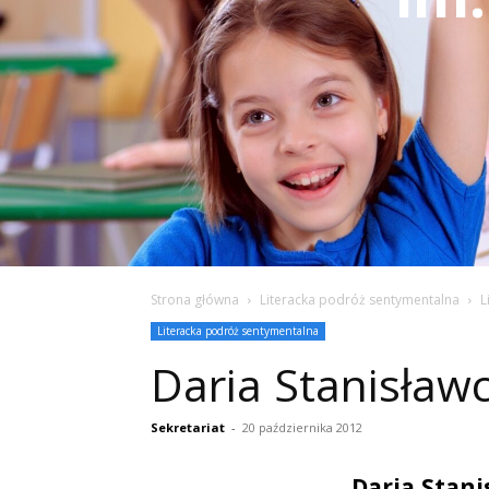
Strona główna
Literacka podróż sentymentalna
L
Literacka podróż sentymentalna
Daria Stanisławc
Sekretariat
-
20 października 2012
Daria Stani