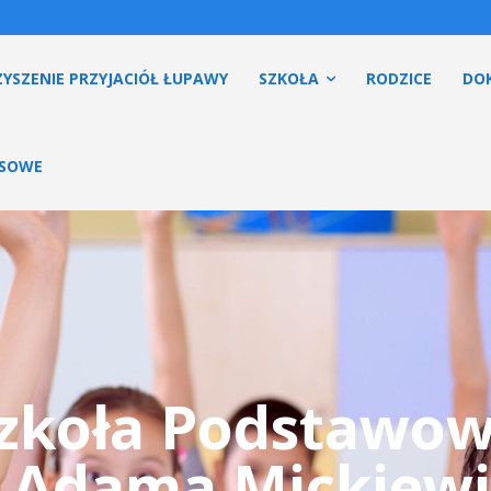
YSZENIE PRZYJACIÓŁ ŁUPAWY
SZKOŁA
RODZICE
DO
ESOWE
zkoła Podstawo
. Adama Mickiewi