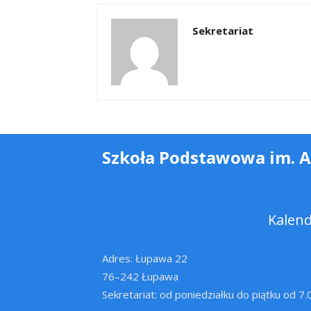
Sekretariat
Szkoła Podstawowa im. 
Kalen
Adres: Łupawa 22
76–242 Łupawa
Sekretariat: od poniedziałku do piątku od 7