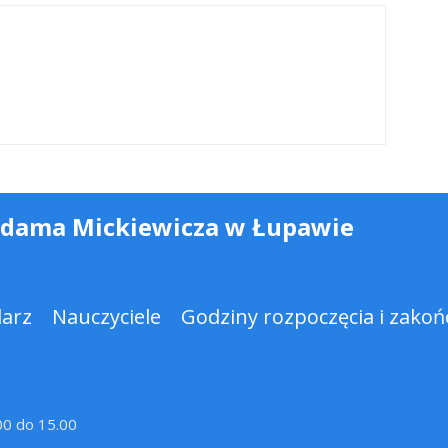
Adama Mickiewicza w Łupawie
darz
Nauczyciele
Godziny rozpoczęcia i zakońc
.00 do 15.00