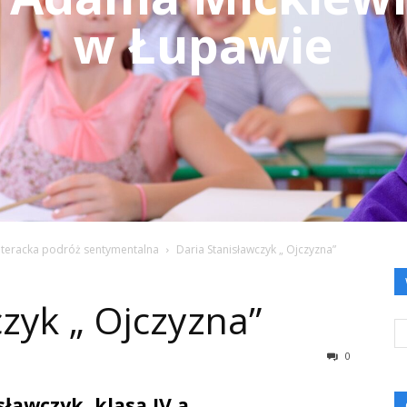
w Łupawie
iteracka podróż sentymentalna
Daria Stanisławczyk „ Ojczyzna”
zyk „ Ojczyzna”
0
sławczyk, klasa IV a