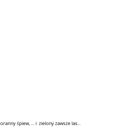
poranny śpiew, … i
zielony zawsze las…