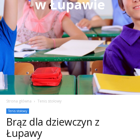
w Łupawie
Strona główna
Tenis stołowy
Tenis stołowy
Brąz dla dziewczyn z
Łupawy