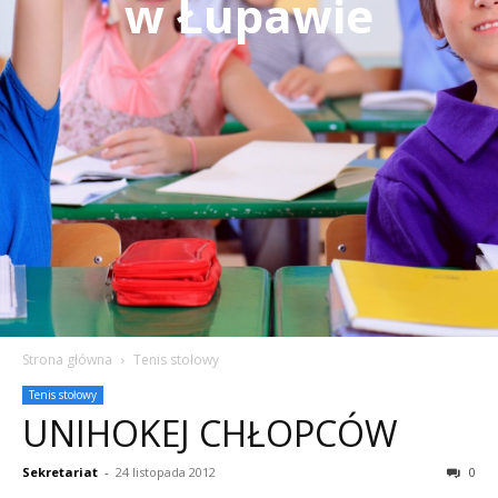
w Łupawie
Strona główna
Tenis stołowy
Tenis stołowy
UNIHOKEJ CHŁOPCÓW
Sekretariat
-
24 listopada 2012
0