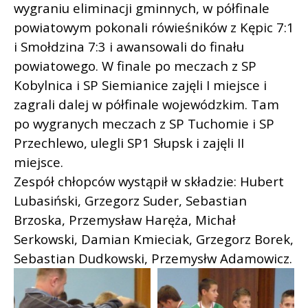
wygraniu eliminacji gminnych, w półfinale
powiatowym pokonali rówieśników z Kępic 7:1
i Smołdzina 7:3 i awansowali do finału
powiatowego. W finale po meczach z SP
Kobylnica i SP Siemianice zajęli I miejsce i
zagrali dalej w półfinale wojewódzkim. Tam
po wygranych meczach z SP Tuchomie i SP
Przechlewo, ulegli SP1 Słupsk i zajęli II
miejsce.
Zespół chłopców wystąpił w składzie: Hubert
Lubasiński, Grzegorz Suder, Sebastian
Brzoska, Przemysław Haręża, Michał
Serkowski, Damian Kmieciak, Grzegorz Borek,
Sebastian Dudkowski, Przemysłw Adamowicz.