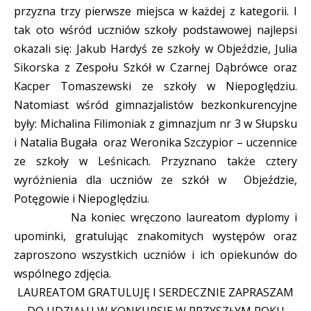
przyzna trzy pierwsze miejsca w każdej z kategorii. I
tak oto wśród uczniów szkoły podstawowej najlepsi
okazali się: Jakub Hardyś ze szkoły w Objeździe, Julia
Sikorska z Zespołu Szkół w Czarnej Dąbrówce oraz
Kacper Tomaszewski ze szkoły w Niepoględziu.
Natomiast wśród gimnazjalistów bezkonkurencyjne
były: Michalina Filimoniak z gimnazjum nr 3 w Słupsku
i Natalia Bugała oraz Weronika Szczypior – uczennice
ze szkoły w Leśnicach. Przyznano także cztery
wyróżnienia dla uczniów ze szkół w Objeździe,
Potęgowie i Niepoględziu.
Na koniec wręczono laureatom dyplomy i
upominki, gratulując znakomitych występów oraz
zaproszono wszystkich uczniów i ich opiekunów do
wspólnego zdjęcia.
LAUREATOM GRATULUJĘ I SERDECZNIE ZAPRASZAM
DO UDZIAŁU W KONKURSIE W PRZYSZŁYM ROKU