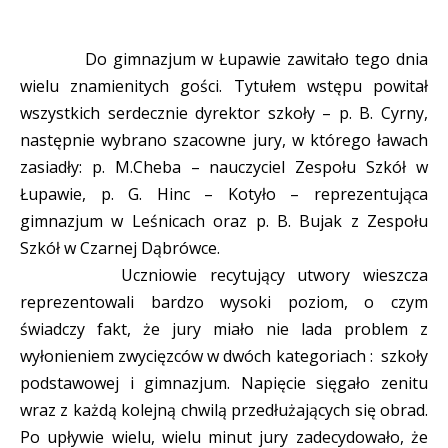
Do gimnazjum w Łupawie zawitało tego dnia
wielu znamienitych gości. Tytułem wstępu powitał
wszystkich serdecznie dyrektor szkoły – p. B. Cyrny,
następnie wybrano szacowne jury, w którego ławach
zasiadły: p. M.Cheba – nauczyciel Zespołu Szkół w
Łupawie, p. G. Hinc – Kotyło – reprezentująca
gimnazjum w Leśnicach oraz p. B. Bujak z Zespołu
Szkół w Czarnej Dąbrówce.
Uczniowie recytujący utwory wieszcza
reprezentowali bardzo wysoki poziom, o czym
świadczy fakt, że jury miało nie lada problem z
wyłonieniem zwycięzców w dwóch kategoriach : szkoły
podstawowej i gimnazjum. Napięcie sięgało zenitu
wraz z każdą kolejną chwilą przedłużających się obrad.
Po upływie wielu, wielu minut jury zadecydowało, że