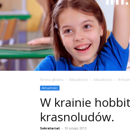
Strona główna
Aktualności
Aktualności
W krain
Aktualności
W krainie hobbit
krasnoludów.
Sekretariat
-
10 lutego 2013