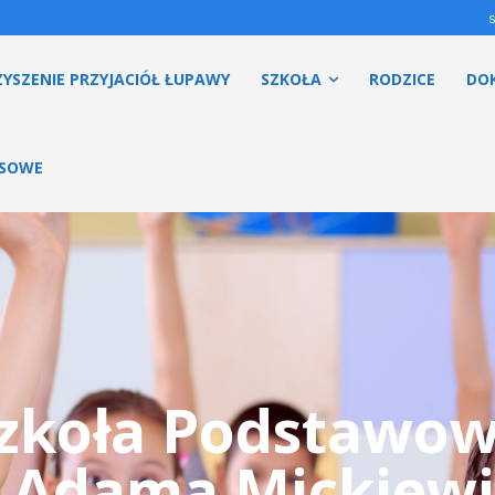
YSZENIE PRZYJACIÓŁ ŁUPAWY
SZKOŁA
RODZICE
DO
ESOWE
zkoła Podstawo
. Adama Mickiewi