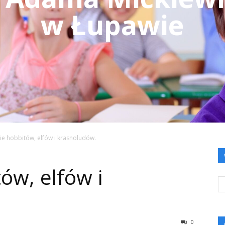
w Łupawie
ie hobbitów, elfów i krasnoludów.
ów, elfów i
0