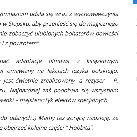
A gimnazjum udała się wraz z wychowawczynią
a w Słupsku, aby przenieść się do magicznego
nie zobaczyć ulubionych bohaterów powieści
am i z powrotem”.
nać adaptację filmową z książkowym
j omawiany na lekcjach języka polskiego.
 jest świetnie zrealizowany, a reżyser – P.
zu. Najbardziej zaś podobała się wszystkim
wanki – majstersztyk efektów specjalnych.
 do udanych.:) Mamy też gorącą nadzieję, że
ę obejrzeć kolejne części ” Hobbita”.