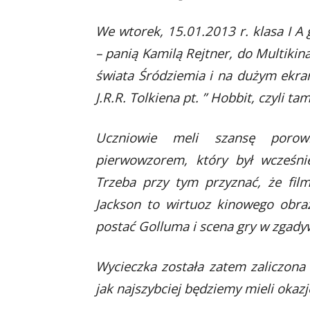
We wtorek, 15.01.2013 r. klasa I 
– panią Kamilą Rejtner, do Multikin
świata Śródziemia i na dużym ekra
J.R.R. Tolkiena pt. ” Hobbit, czyli t
Uczniowie meli szansę porow
pierwowzorem, który był wcześnie
Trzeba przy tym przyznać, że film
Jackson to wirtuoz kinowego obra
postać Golluma i scena gry w zgady
Wycieczka została zatem zaliczona
jak najszybciej będziemy mieli okazj