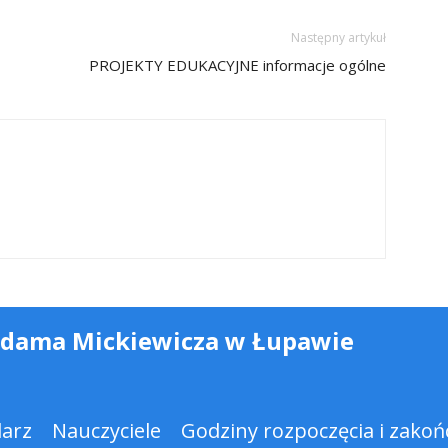
Następny artykuł
PROJEKTY EDUKACYJNE informacje ogólne
Adama Mickiewicza w Łupawie
darz
Nauczyciele
Godziny rozpoczęcia i zakońc