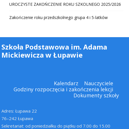
UROCZYSTE ZAKOŃCZENIE ROKU SZKOLNEGO 2025/2026
Zakończenie roku przedszkolnego grupa 4 i 5-latków
Szkoła Podstawowa im. Adama
Mickiewicza w Łupawie
Kalendarz
Nauczyciele
Godziny rozpoczęcia i zakończenia lekcji
Dokumenty szkoły
Adres: Łupawa 22
76–242 Łupawa
Sekretariat: od poniedziałku do piątku od 7.00 do 15.00