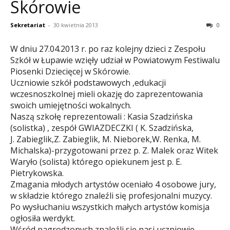
Skórowie
Sekretariat
-
30 kwietnia 2013
0
W dniu 27.04.2013 r. po raz kolejny dzieci z Zespołu
Szkół w Łupawie wzięły udział w Powiatowym Festiwalu
Piosenki Dziecięcej w Skórowie.
Uczniowie szkół podstawowych ,edukacji
wczesnoszkolnej mieli okazję do zaprezentowania
swoich umiejętności wokalnych.
Naszą szkołę reprezentowali : Kasia Szadzińska
(solistka) ,
zespół GWIAZDECZKI ( K. Szadzińska,
J. Zabieglik,Z. Zabieglik, M. Nieborek,W. Renka,
M.
Michalska)-przygotowani
przez p. Z. Malek oraz Witek
Waryło (solista) którego opiekunem jest p. E.
Pietrykowska.
Zmagania młodych artystów oceniało 4 osobowe jury,
w składzie którego znaleźli się profesjonalni muzycy.
Po wysłuchaniu wszystkich małych artystów komisja
ogłosiła werdykt.
Wśród nagrodzonych znaleźli się nasi uczniowie