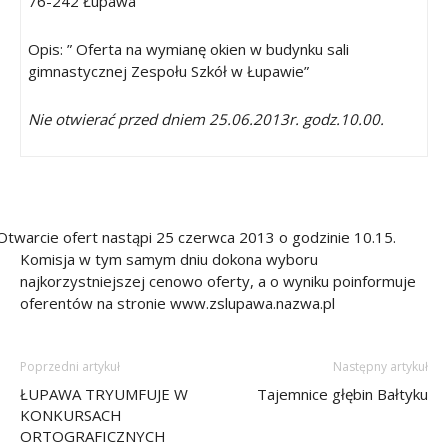
76-242 Łupawa
Opis: ” Oferta na wymianę okien w budynku sali
gimnastycznej Zespołu Szkół
w Łupawie”
Nie otwierać przed dniem 25.06.2013r. godz.10.00.
Otwarcie ofert nastąpi
25 czerwca 2013 o godzinie 10.15.
Komisja w tym samym dniu dokona wyboru
najkorzystniejszej cenowo oferty, a o wyniku poinformuje
oferentów na stronie www.zslupawa.nazwa.pl
Poprzedni artykuł
Następny artykuł
ŁUPAWA TRYUMFUJE W
Tajemnice głębin Bałtyku
KONKURSACH
ORTOGRAFICZNYCH