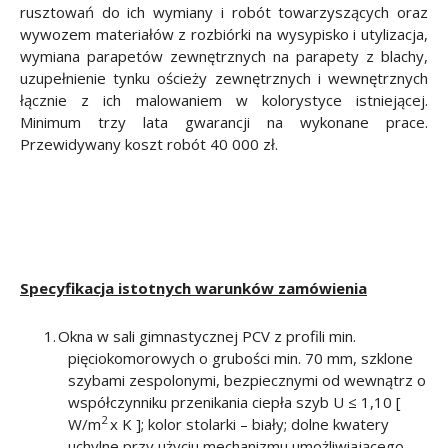
rusztowań do ich wymiany i robót towarzyszących oraz
wywozem materiałów z rozbiórki na wysypisko i utylizacja,
wymiana parapetów zewnętrznych na parapety z blachy,
uzupełnienie tynku ościeży zewnętrznych i wewnętrznych
łącznie z ich malowaniem w kolorystyce istniejącej.
Minimum trzy
lata gwarancji na wykonane prace.
Przewidywany koszt robót 40 000 zł.
Specyfikacja istotnych warunków zamówienia
1.
Okna w sali gimnastycznej PCV z profili min.
pięciokomorowych o grubości min. 70 mm, szklone
szybami zespolonymi, bezpiecznymi od wewnątrz o
współczynniku przenikania ciepła szyb U ≤
1,10 [
2
W/m
x K ];
kolor stolarki – biały; dolne kwatery
uchylne przy użyciu mechanizmu umożliwiającego