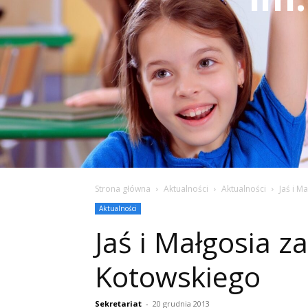
Strona główna
Aktualności
Aktualności
Jaś i M
Aktualności
Jaś i Małgosia z
Kotowskiego
Sekretariat
-
20 grudnia 2013