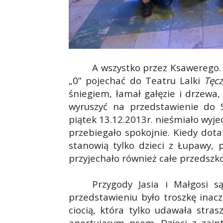
A wszystko przez Ksawerego.
„0” pojechać do Teatru Lalki
Tęc
śniegiem, łamał gałęzie i drzewa
wyruszyć na przedstawienie do S
piątek 13.12.2013r. nieśmiało wyj
przebiegało spokojnie. Kiedy dota
stanowią tylko dzieci z Łupawy, 
przyjechało również całe przedszko
Przygody Jasia i Małgosi s
przedstawieniu było troszkę inac
ciocią, która tylko udawała stras
aportującym psem. Dzieci z zain