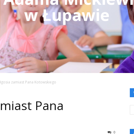
w Łupawie
ałgosia zamiast Pana Kotowskiego
amiast Pana
0