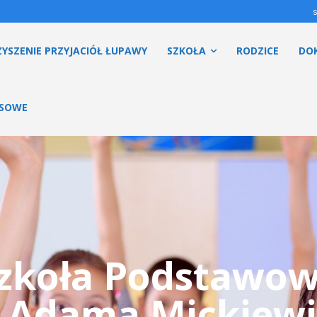
YSZENIE PRZYJACIÓŁ ŁUPAWY
SZKOŁA
RODZICE
DO
ESOWE
zkoła Podstawo
. Adama Mickiewi