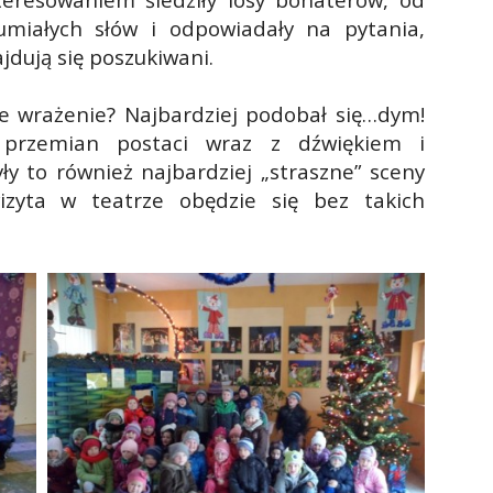
umiałych słów i odpowiadały na pytania,
jdują się poszukiwani.
ze wrażenie? Najbardziej podobał się…dym!
h przemian postaci wraz z dźwiękiem i
y to również najbardziej „straszne” sceny
izyta w teatrze obędzie się bez takich