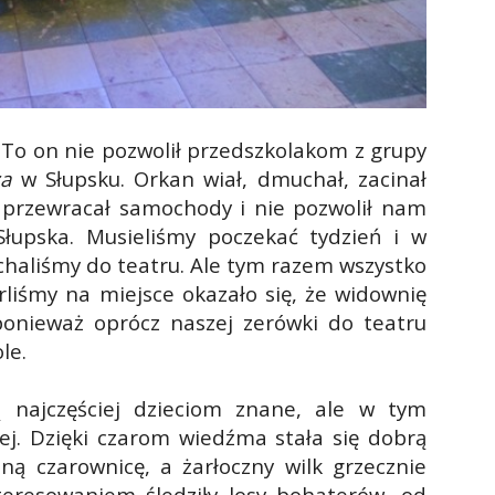
 To on nie pozwolił przedszkolakom z grupy
za
w Słupsku. Orkan wiał, dmuchał, zacinał
, przewracał samochody i nie pozwolił nam
łupska. Musieliśmy poczekać tydzień i w
echaliśmy do teatru. Ale tym razem wszystko
rliśmy na miejsce okazało się, że widownię
ponieważ oprócz naszej zerówki do teatru
le.
ą najczęściej dzieciom znane, ale w tym
zej. Dzięki czarom wiedźma stała się dobrą
zną czarownicę, a żarłoczny wilk grzecznie
teresowaniem śledziły losy bohaterów, od