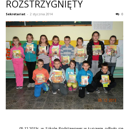
ROZSTRZYGNIĘTY
Sekretariat
-
2 stycznia 2014
0
05.12.2013r. w Szkole Podstawowej w Łupawie odbyło się