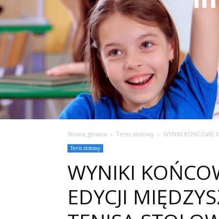
Strona główna
Tenis stołowy
WYNIKI KOŃCOWE III
Tenis stołowy
WYNIKI KOŃCOWE
EDYCJI MIĘDZYS