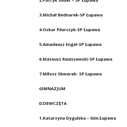
2.Patryk Suder – SP Łupawa
3.Michał Bednarek-SP Łupawa
4.Oskar Pilarczyk-SP Łupawa
5.Amadeusz Engel-SP Łupawa
6.Mateusz Raniszewski-SP Łupawa
7.Miłosz Skwarek- SP Łupawa
GIMNAZJUM
DZIEWCZĘTA
1.Katarzyna Dygulska – Gim.Łupawa