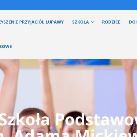
YSZENIE PRZYJACIÓŁ ŁUPAWY
SZKOŁA
RODZICE
DO
ESOWE
Szkoła Podstaw
m. Adama Mickiew