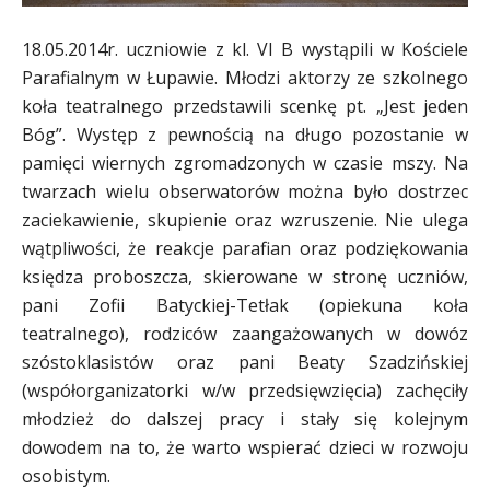
18.05.2014r. uczniowie z kl. VI B wystąpili w Kościele
Parafialnym w Łupawie. Młodzi aktorzy ze szkolnego
koła teatralnego przedstawili scenkę pt. „Jest jeden
Bóg”. Występ z pewnością na długo pozostanie w
pamięci wiernych zgromadzonych w czasie mszy. Na
twarzach wielu obserwatorów można było dostrzec
zaciekawienie, skupienie oraz wzruszenie. Nie ulega
wątpliwości, że reakcje parafian oraz podziękowania
księdza proboszcza, skierowane w stronę uczniów,
pani Zofii Batyckiej-Tetłak (opiekuna koła
teatralnego), rodziców zaangażowanych w dowóz
szóstoklasistów oraz pani Beaty Szadzińskiej
(współorganizatorki w/w przedsięwzięcia) zachęciły
młodzież do dalszej pracy i stały się kolejnym
dowodem na to, że warto wspierać dzieci w rozwoju
osobistym.