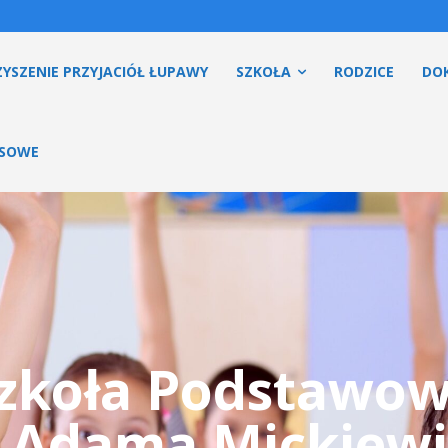
YSZENIE PRZYJACIÓŁ ŁUPAWY
SZKOŁA
RODZICE
DO
ESOWE
zkoła Podstawo
. Adama Mickiewi