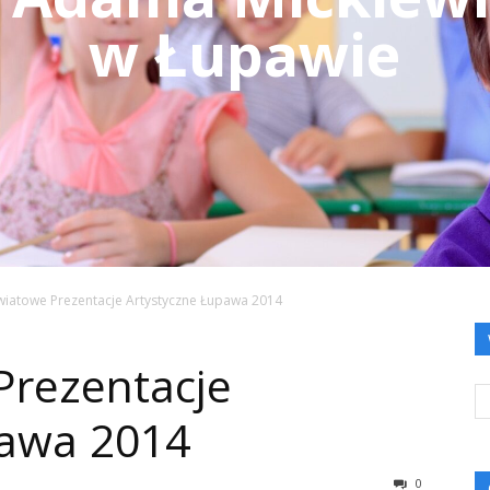
w Łupawie
wiatowe Prezentacje Artystyczne Łupawa 2014
Prezentacje
pawa 2014
0