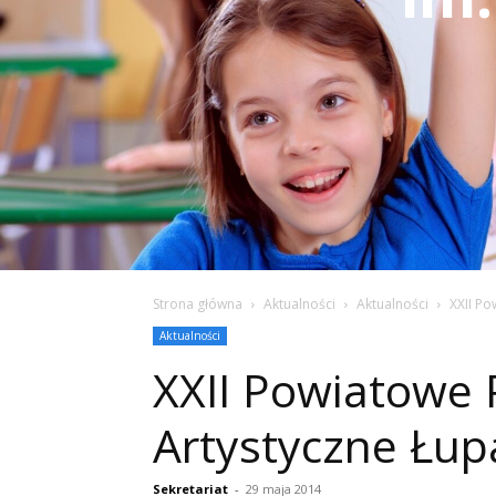
Strona główna
Aktualności
Aktualności
XXII Po
Aktualności
XXII Powiatowe 
Artystyczne Łu
Sekretariat
-
29 maja 2014