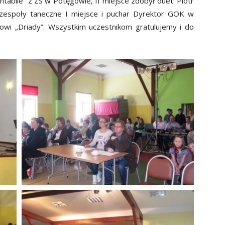
abile” z ZS w Potęgowie, II miejsce zdobył duet: Piotr
ii zespoły taneczne I miejsce i puchar Dyrektor GOK w
owi „Driady”. Wszystkim uczestnikom gratulujemy i do