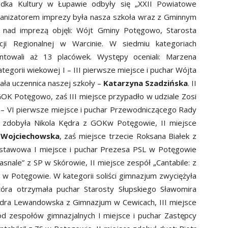
dka Kultury w Łupawie odbyły się „XXII Powiatowe
ganizatorem imprezy była nasza szkoła wraz z Gminnym
 nad imprezą objęli: Wójt Gminy Potęgowo, Starosta
cji Regionalnej w Warcinie.
W siedmiu kategoriach
ntowali aż 13 placówek. Występy oceniali: Marzena
egorii wiekowej I – III pierwsze miejsce i puchar Wójta
ła uczennica naszej szkoły –
Katarzyna Szadzińska
. II
 GOK Potęgowo, zaś III miejsce przypadło w udziale Zosi
IV – VI pierwsze miejsce i puchar Przewodniczącego Rady
zdobyła Nikola Kędra z GOKw Potęgowie, II miejsce
 Wojciechowska
, zaś miejsce trzecie Roksana Białek z
dstawowa I miejsce i puchar Prezesa PSL w Potęgowie
snale” z SP w Skórowie, II miejsce zespół „Cantabile: z
 w Potęgowie. W kategorii soliści gimnazjum zwyciężyła
óra otrzymała puchar Starosty Słupskiego Sławomira
andra Lewandowska z Gimnazjum w Cewicach, III miejsce
d zespołów gimnazjalnych I miejsce i puchar Zastępcy