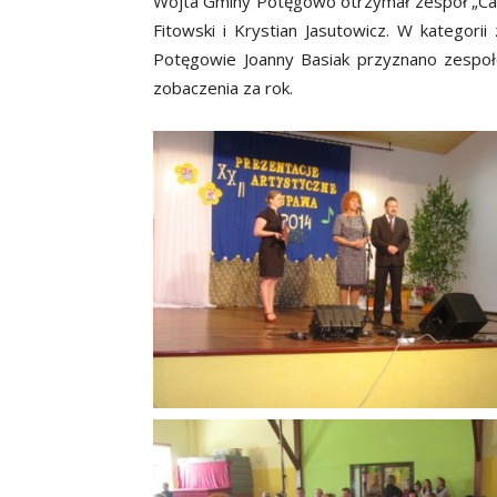
Wójta Gminy Potęgowo otrzymał zespół „Cant
Fitowski i Krystian Jasutowicz. W kategor
Potęgowie Joanny Basiak przyznano zespoł
zobaczenia za rok.