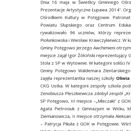
Dnia 16 maja w Świetlicy Gminnego Ośro
Prezentacje Artystyczne Łupawa 2014”. Or
Ośrodkiem Kultury w Potęgowie. Patronat
Powiatu Słupskiego oraz Centrum Eduka
rywalizowało 96 uczniów, którzy repreze
Piołunkowska i Wiesław Krawczykiewicz. W kat
Gminy Potęgowo Jerzego Awchimieni otrzyma
miejsce zajął Igor Żółciński reprezentujący
Stola z SP w Wytownie. W kategorii soliści 
Gminy Potęgowo Waldemara Zientarskiego 
zajęła reprezentantka naszej szkoły
Oliwia
CKG Ustka. W kategorii zespoły szkoła po
Zenobiusza Pleszkiewicza zdobył zespół „Kra
SP Potęgowo, III miejsce –„Mleczaki” z GOK
Agata Pietrosiuk z Gimnazjum w Wicku, kt
Ziemianowicza, II miejsce otrzymała Aleks
– Patrycja Pikuła z GOK w Potęgowie. Wśró