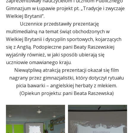
zaprezentowały nauczycielom i uczniom Publicznego
Gimnazjum w Łupawie projekt pt. „Tradycje i zwyczaje
Wielkiej Brytanii”.
Uczennice przedstawiły prezentację
multimedialną na temat świąt obchodzonych w
Wielkiej Brytanii i dyscyplin sportowych, kojarzących
się z Anglią. Podopieczne pani Beaty Raszewskiej
wyjaśniły również, w jaki sposób ubierają się
uczniowie omawianego kraju.
Niewątpliwą atrakcją prezentacji okazał się film
nagrany przez gimnazjalistki, który dotyczył rytuału
picia bawarki – angielskiej herbaty z mlekiem.
(Opiekun projektu: pani Beata Raszewska)