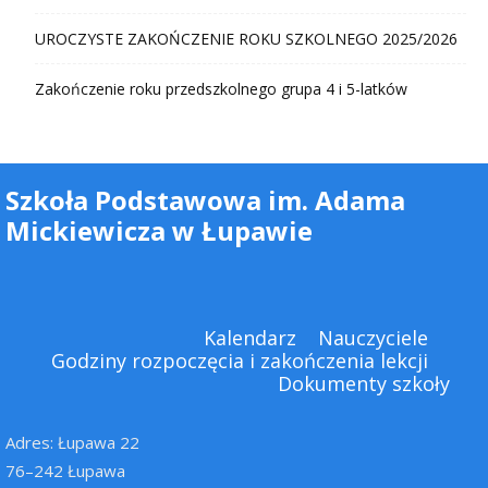
UROCZYSTE ZAKOŃCZENIE ROKU SZKOLNEGO 2025/2026
Zakończenie roku przedszkolnego grupa 4 i 5-latków
Szkoła Podstawowa im. Adama
Mickiewicza w Łupawie
Kalendarz
Nauczyciele
Godziny rozpoczęcia i zakończenia lekcji
Dokumenty szkoły
Adres: Łupawa 22
76–242 Łupawa