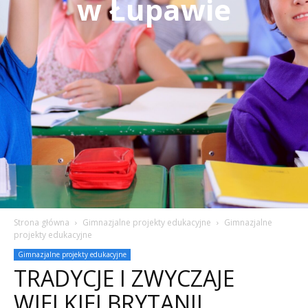
w Łupawie
Strona główna
Gimnazjalne projekty edukacyjne
Gimnazjalne
projekty edukacyjne
Gimnazjalne projekty edukacyjne
TRADYCJE I ZWYCZAJE
WIELKIEJ BRYTANII