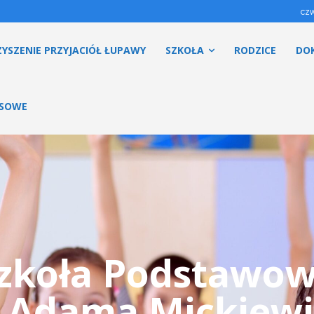
czw
YSZENIE PRZYJACIÓŁ ŁUPAWY
SZKOŁA
RODZICE
DO
ESOWE
zkoła Podstawo
. Adama Mickiewi