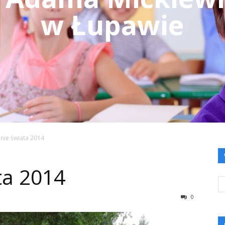
w Łupawie
nie świata 2014
ta 2014
0