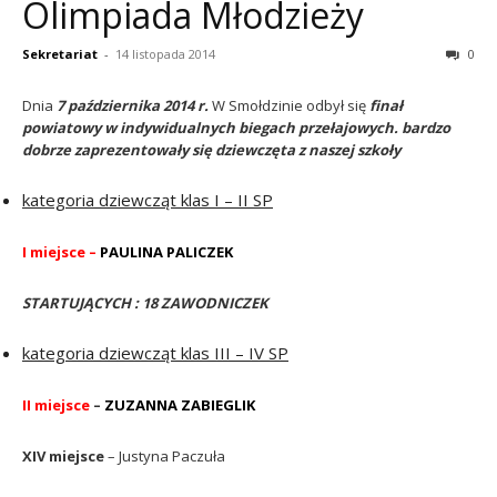
Olimpiada Młodzieży
Sekretariat
-
14 listopada 2014
0
Dnia
7 października 2014 r.
W Smołdzinie odbył się
finał
powiatowy w indywidualnych biegach przełajowych.
bardzo
dobrze zaprezentowały się dziewczęta z naszej szkoły
kategoria dziewcząt klas I – II SP
I miejsce –
PAULINA PALICZEK
STARTUJĄCYCH : 18 ZAWODNICZEK
kategoria dziewcząt klas III – IV SP
II miejsce
–
ZUZANNA ZABIEGLIK
XIV miejsce
–
Justyna Paczuła