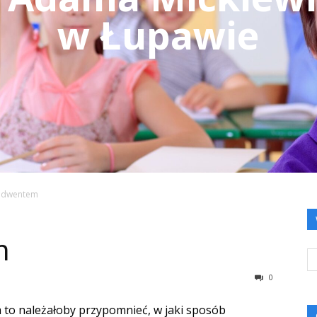
w Łupawie
adwentem
m
0
 to należałoby przypomnieć, w jaki sposób