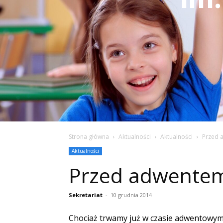
Strona główna
Aktualności
Aktualności
Przed 
Aktualności
Przed adwente
Sekretariat
-
10 grudnia 2014
Chociaż trwamy już w czasie adwentowym