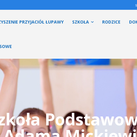
YSZENIE PRZYJACIÓŁ ŁUPAWY
SZKOŁA
RODZICE
DO
ESOWE
zkoła Podstawo
. Adama Mickiewi