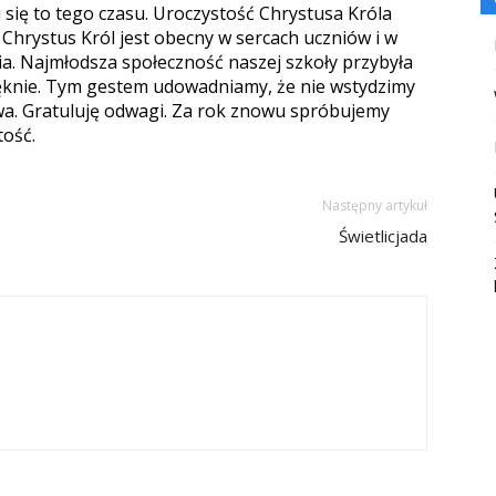
 się to tego czasu. Uroczystość Chrystusa Króla
Chrystus Król jest obecny w sercach uczniów i w
a. Najmłodsza społeczność naszej szkoły przybyła
ięknie. Tym gestem udowadniamy, że nie wstydzimy
wa. Gratuluję odwagi. Za rok znowu spróbujemy
tość.
Następny artykuł
Świetlicjada