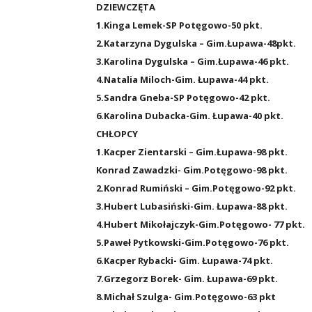
DZIEWCZĘTA
1.Kinga Lemek-SP Potęgowo-50 pkt.
2.Katarzyna Dygulska – Gim.Łupawa-48pkt.
3.Karolina Dygulska – Gim.Łupawa-46 pkt.
4.Natalia Miloch-Gim. Łupawa-44 pkt.
5.Sandra Gneba-SP Potęgowo-42 pkt.
6.Karolina Dubacka-Gim. Łupawa-40 pkt.
CHŁOPCY
1.Kacper Zientarski – Gim.Łupawa-98 pkt.
Konrad Zawadzki- Gim.Potęgowo-98 pkt.
2.Konrad Rumiński – Gim.Potęgowo-92 pkt.
3.Hubert Lubasiński-Gim. Łupawa-88 pkt.
4.Hubert Mikołajczyk-Gim.Potęgowo- 77 pkt.
5.Paweł Pytkowski-Gim.Potęgowo-76 pkt.
6.Kacper Rybacki- Gim. Łupawa-74 pkt.
7.Grzegorz Borek- Gim. Łupawa-69 pkt.
8.Michał Szulga- Gim.Potęgowo-63 pkt