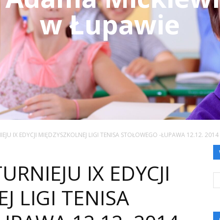
w Łupawie
IEJU IX EDYCJI MIĘDZYSZKOLNEJ LIGI TENISA STOŁOWEGO -ŁUPAWA 12.12. 2014 
URNIEJU IX EDYCJI
 LIGI TENISA