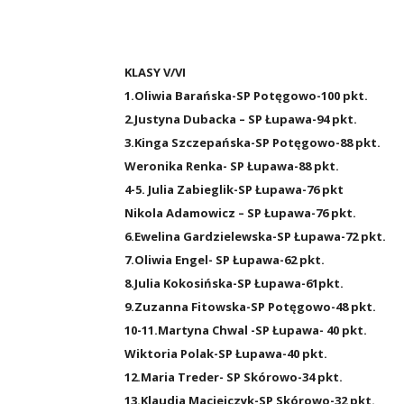
KLASY V/VI
1.Oliwia Barańska-SP Potęgowo-100 pkt.
2.Justyna Dubacka – SP Łupawa-94 pkt.
3.Kinga Szczepańska-SP Potęgowo-88 pkt.
Weronika Renka- SP Łupawa-88 pkt.
4-5. Julia Zabieglik-SP Łupawa-76 pkt
Nikola Adamowicz – SP Łupawa-76 pkt.
6.Ewelina Gardzielewska-SP Łupawa-72 pkt.
7.Oliwia Engel- SP Łupawa-62 pkt.
8.Julia Kokosińska-SP Łupawa-61pkt.
9.Zuzanna Fitowska-SP Potęgowo-48 pkt.
10-11.Martyna Chwal -SP Łupawa- 40 pkt.
Wiktoria Polak-SP Łupawa-40 pkt.
12.Maria Treder- SP Skórowo-34 pkt.
13.Klaudia Maciejczyk-SP Skórowo-32 pkt.