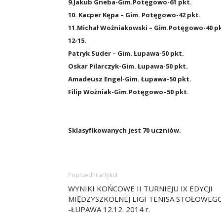
9.Jakub Gneba-Gim.Potęgowo-61 pkt.
10. Kacper Kępa – Gim. Potęgowo-42 pkt.
11.Michał Wożniakowski – Gim.Potęgowo-40 pk
12-15.
Patryk Suder – Gim. Łupawa-50 pkt.
Oskar Pilarczyk-Gim. Łupawa-50 pkt.
Amadeusz Engel-Gim. Łupawa-50 pkt.
Filip Wożniak-Gim.Potęgowo–50 pkt.
Sklasyfikowanych jest 70 uczniów.
Poprzedni artykuł
WYNIKI KOŃCOWE II TURNIEJU IX EDYCJI
MIĘDZYSZKOLNEJ LIGI TENISA STOŁOWEG
-ŁUPAWA 12.12. 2014 r.