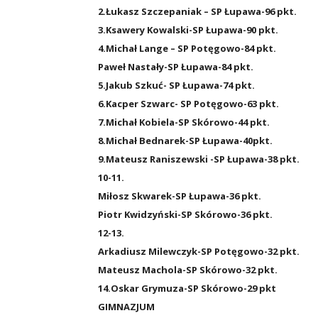
2.Łukasz Szczepaniak – SP Łupawa-96 pkt.
3.Ksawery Kowalski-SP Łupawa-90 pkt.
4.Michał Lange – SP Potęgowo-84 pkt.
Paweł Nastały-SP Łupawa-84 pkt.
5.Jakub Szkuć- SP Łupawa-74 pkt.
6.Kacper Szwarc- SP Potęgowo-63 pkt.
7.Michał Kobiela-SP Skórowo-44 pkt.
8.Michał Bednarek-SP Łupawa-40pkt.
9.Mateusz Raniszewski -SP Łupawa-38 pkt.
10-11.
Miłosz Skwarek-SP Łupawa-36 pkt.
Piotr Kwidzyński-SP Skórowo-36 pkt.
12-13.
Arkadiusz Milewczyk-SP Potęgowo-32 pkt.
Mateusz Machola-SP Skórowo-32 pkt.
14.Oskar Grymuza-SP Skórowo-29 pkt
GIMNAZJUM