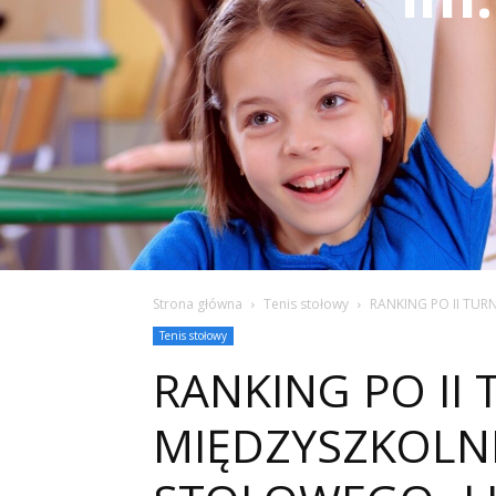
Strona główna
Tenis stołowy
RANKING PO II TURN
Tenis stołowy
RANKING PO II T
MIĘDZYSZKOLNEJ