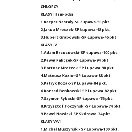
CHŁOPCY
KLASY III i młodsi
1.Kacper Nastały-SP Łupawa-50 pkt.
2.Jakub Mroczek-SP Łupawa-48 pkt.
3.Hubert Grabowski-SP Łupawa-46 pkt.
KLASY IV
1.Adam Brzozowski-SP Łupawa-100 pkt.
2.Paweł Paliczek-SP Łupawa-94 pkt.
3.Bartosz Mroczek-SP Łupawa-90 pkt.
4.Mateusz Kozioł-SP Łupawa-88 pkt.
5.Patryk Kozak-SP Łupawa-84 pkt.
6.Konrad Benkowski-SP Łupawa-82 pkt.
7.Szymon Rybacki-SP Łupawa -76 pkt.
8.Krzysztof Toczyński-SP Łupawa-74 pkt.
9.Paweł Nowicki-SP Skórowo-34 pkt.
KLASY V/VI
1.Michał Muszyński- SP Łupawa-100 pkt.