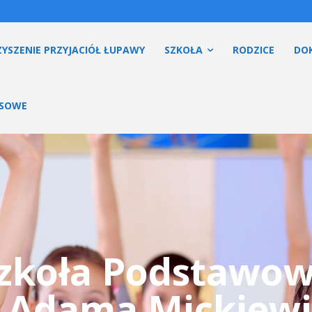
YSZENIE PRZYJACIÓŁ ŁUPAWY
SZKOŁA
RODZICE
DO
ESOWE
zkoła Podstawo
. Adama Mickiewi