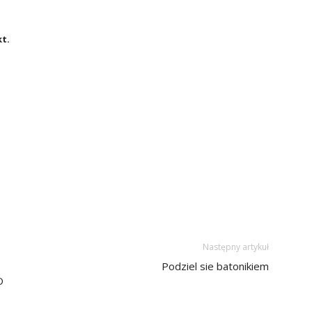
t.
Następny artykuł
Podziel sie batonikiem
O