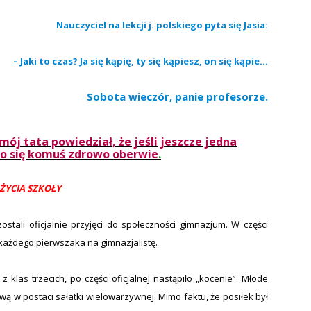
Nauczyciel na lekcji j. polskiego pyta się Jasia:
– Jaki to czas? Ja się kąpię, ty się kąpiesz, on się kąpie…
Sobota wieczór, panie profesorze.
 mój tata powiedział, że jeśli jeszcze jedna
to się komuś zdrowo oberwie
.
 ŻYCIA SZKOŁY
ostali oficjalnie przyjęci do społeczności gimnazjum. W części
 każdego pierwszaka na gimnazjalistę.
 klas trzecich, po części oficjalnej nastąpiło „kocenie”.
Młode
ą w postaci sałatki wielowarzywnej. Mimo faktu, że posiłek był