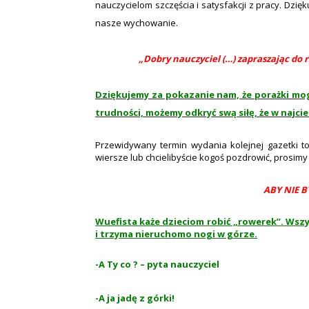
nauczycielom szczęścia i satysfakcji z pracy. Dz
nasze wychowanie.
„Dobry nauczyciel (…) zapraszając do r
Dziękujemy za pokazanie nam, że porażki mo
trudności, możemy odkryć swą siłę, że w najcie
Przewidywany termin wydania kolejnej gazetki to
wiersze lub chcielibyście kogoś pozdrowić, prosimy
ABY NIE 
Wuefista każe dzieciom robić „rowerek”. Wszys
i trzyma nieruchomo nogi w górze.
-A Ty co ? – pyta nauczyciel
-A ja jadę z górki!