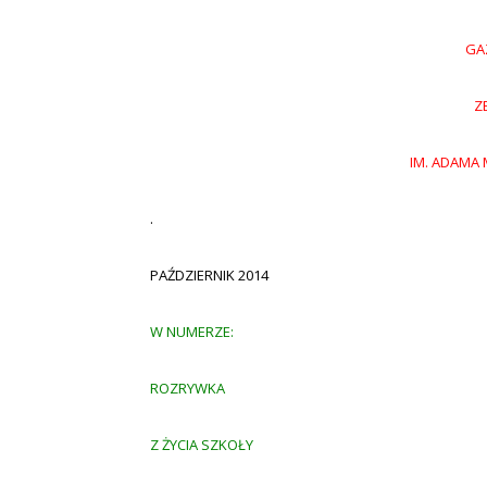
GA
Z
IM. ADAMA 
.
PAŹDZIERNIK 2014
W NUMERZE:
ROZRYWKA
Z ŻYCIA SZKOŁY