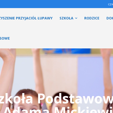
czw
YSZENIE PRZYJACIÓŁ ŁUPAWY
SZKOŁA
RODZICE
DO
ESOWE
zkoła Podstawo
. Adama Mickiewi