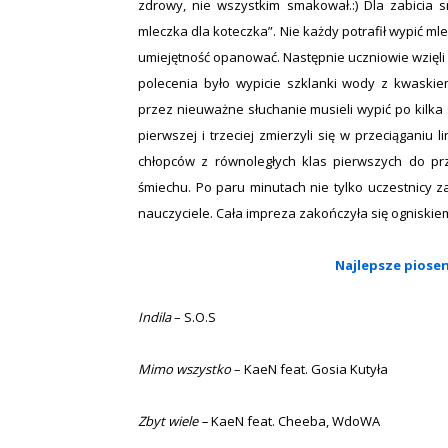
zdrowy, nie wszystkim smakował.:) Dla zabicia s
mleczka dla koteczka”. Nie
każdy potrafił wypić ml
umiejętność opanować. Następnie uczniowie wzięli 
polecenia było wypicie szklanki wody z kwaskie
przez nieuważne słuchanie musieli wypić po kilk
pierwszej i trzeciej zmierzyli się w przeciąganiu 
chłopców z równoległych klas pierwszych do p
śmiechu. Po paru minutach nie tylko
uczestnicy z
nauczyciele. Cała impreza zakończyła się ogniskie
Najlepsze piosenk
Indila
– S.O.S
Mimo wszystko
– KaeN feat. Gosia Kutyła
Zbyt wiele –
KaeN feat. Cheeba, WdoWA