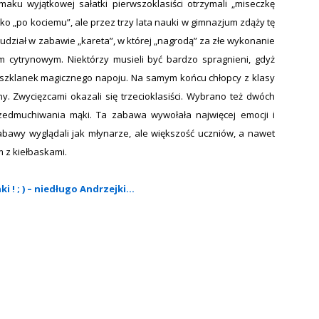
maku wyjątkowej sałatki pierwszoklasiści otrzymali „miseczkę
eko „po kociemu”, ale przez trzy lata nauki w gimnazjum zdąży tę
udział w zabawie „kareta”, w której „nagrodą” za złe wykonanie
m cytrynowym. Niektórzy musieli być bardzo spragnieni, gdyż
a szklanek magicznego napoju. Na samym końcu chłopcy z klasy
liny. Zwycięzcami okazali się trzecioklasiści. Wybrano też dwóch
rzedmuchiwania mąki. Ta zabawa wywołała najwięcej
emocji i
abawy wyglądali jak młynarze, ale większość uczniów, a nawet
m z kiełbaskami.
i ! ; ) – niedługo Andrzejki…