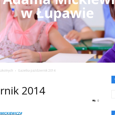
w Łupawie
szkolnych
Gazetka październik 2014
rnik 2014
0
MICKIEWICZ#