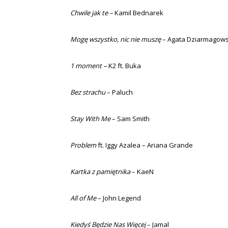
Chwile jak te –
Kamil Bednarek
Mogę wszystko, nic nie muszę
– Agata Dziarmagow
1 moment –
K2 ft. Buka
Bez strachu
– Paluch
Stay With Me
– Sam Smith
Problem
ft. Iggy Azalea – Ariana Grande
Kartka z pamiętnika
– KaeN
All of Me
– John Legend
Kiedyś Będzie Nas Więcej
– Jamal