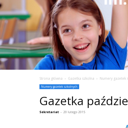
Strona główna
Gazetka szkolna
Numery gazetek 
Numery gazetek szkolnych
Gazetka paździe
Sekretariat
-
20 lutego 2015
#