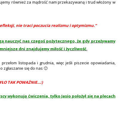
iękujemy również za mądrość nam przekazywaną i trud włożony w
efleksji, nie traci poczucia realizmu i optymizmu.”
gą
nauczyć nas czegoś pożytecznego, że gdy przeżywamy
mniejsze dni znajdujemy miłość i życzliwość
.
 przełom listopada i grudnia,
więc jeśli piszecie opowiadania,
 o zgłaszanie się do nas 🙂
BYŁO TAK POWAŻNIE…:)
cy wykonują ćwiczenia, tylko Jasio położył się na plecach