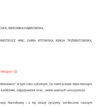
ZESKA, WERONIKA DĄBROWSKA,
YMOTEUSZ HINC, DARIA KITOWSKA, KINGA TRZEBIATOWSKA,
Witajcie ! 😉
ickiewicz” w tym roku szkolnym. Za nami prawie dwa miesiące
, kartkówki, odpytywanie oraz…wiele ważnych uroczystości.
acji Narodowej i z tej okazji życzymy serdecznie naszym