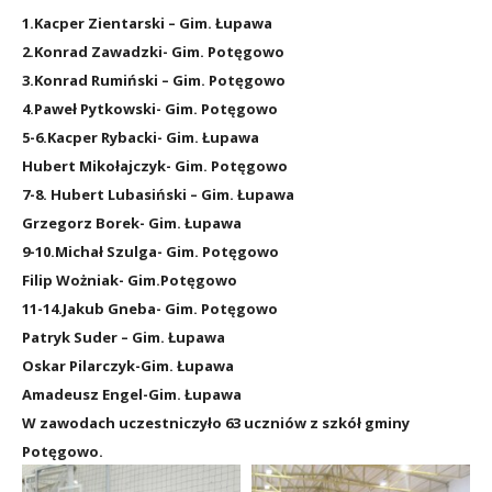
1.Kacper Zientarski – Gim. Łupawa
2.Konrad Zawadzki- Gim. Potęgowo
3.Konrad Rumiński – Gim. Potęgowo
4.Paweł Pytkowski- Gim. Potęgowo
5-6.Kacper Rybacki- Gim. Łupawa
Hubert Mikołajczyk- Gim. Potęgowo
7-8. Hubert Lubasiński – Gim. Łupawa
Grzegorz Borek- Gim. Łupawa
9-10.Michał Szulga- Gim. Potęgowo
Filip Wożniak- Gim.Potęgowo
11-14.Jakub Gneba- Gim. Potęgowo
Patryk Suder – Gim. Łupawa
Oskar Pilarczyk-Gim. Łupawa
Amadeusz Engel-Gim. Łupawa
W zawodach uczestniczyło 63 uczniów z szkół gminy
Potęgowo.