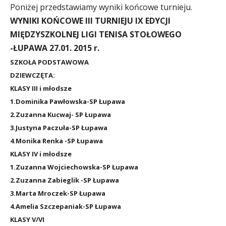
Poniżej przedstawiamy wyniki końcowe turnieju.
WYNIKI KOŃCOWE II
I
TURNIEJU IX EDYCJI
MIĘDZYSZKOLNEJ LIGI TENISA STOŁOWEGO
-ŁUPAWA 27.01. 2015 r.
SZKOŁA PODSTAWOWA
DZIEWCZĘTA:
KLASY III i młodsze
1.Dominika Pawłowska-SP Łupawa
2.Zuzanna Kucwaj- SP Łupawa
3.Justyna Paczuła-SP Łupawa
4.Monika Renka -SP Łupawa
KLASY IV i młodsze
1.Zuzanna Wojciechowska-SP Łupawa
2.Zuzanna Zabieglik -SP Łupawa
3.Marta Mroczek-SP Łupawa
4.Amelia Szczepaniak-SP Łupawa
KLASY V/VI