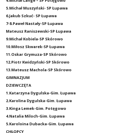
4.Michał Lange – SP Potęgowo
5.Michał Muszyński- SP Łupawa
6.Jakub Szkuć- SP Łupawa
7-8.Paweł Nastały-SP Łupawa
Mateusz Raniszewski-SP Łupawa
9.Michał Kobiela-SP Skórowo
10.Miłosz Skwarek-SP Łupawa
11.Oskar Grymuza-SP Skórowo
12.Piotr Kwidzyński-SP Skórowo
13.Mateusz Machola-SP Skórowo
GIMNAZJUM
DZIEWCZĘTA
1.Katarzyna Dygulska-Gim. Łupawa
2.Karolina Dygulska-Gim. Łupawa
3.Kinga Lemek-Gim. Potęgowo
4.Natalia Miloch-Gim. Łupawa
5.Karoloina Dubacka-Gim. Łupawa
CHŁOPCY