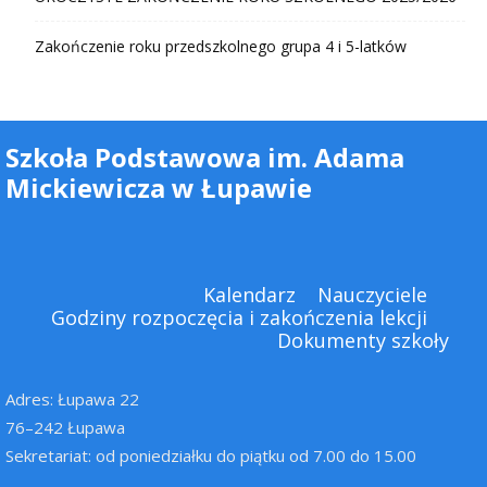
Zakończenie roku przedszkolnego grupa 4 i 5-latków
Szkoła Podstawowa im. Adama
Mickiewicza w Łupawie
Kalendarz
Nauczyciele
Godziny rozpoczęcia i zakończenia lekcji
Dokumenty szkoły
Adres: Łupawa 22
76–242 Łupawa
Sekretariat: od poniedziałku do piątku od 7.00 do 15.00