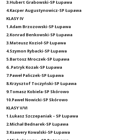
3.Hubert Grabowski-SP Łupawa
4.Kacper Augustynowicz-SP Łupawa
KLASY IV
1.Adam Brzozowski-SP Łupawa
2.Konrad Benkowski-SP Łupawa
3.Mateusz Kozioł-SP Łupawa
4.Szymon Rybacki-SP Łupawa
5.Bartosz Mroczek-SP Łupawa
6..Patryk Kozak-SP Łupawa
7.Paweł Paliczek-SP Łupawa
8.Krzysztof Toczyński-SP Łupawa
9.Tomasz Kobiela-SP Skórowo
10.Paweł Nowicki-SP Skórowo
KLASY V/VI
1.Łukasz Szczepaniak – SP Łupawa
2.Michał Bednarek-SP Łupawa
3.Ksawery Kowalski-SP Łupawa