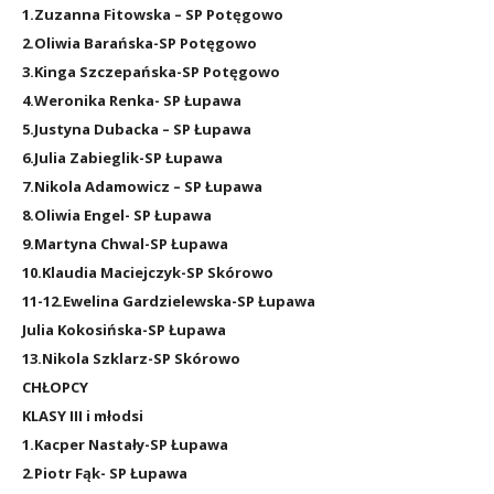
1.Zuzanna Fitowska – SP Potęgowo
2.Oliwia Barańska-SP Potęgowo
3.Kinga Szczepańska-SP Potęgowo
4.Weronika Renka- SP Łupawa
5.Justyna Dubacka – SP Łupawa
6.Julia Zabieglik-SP Łupawa
7.Nikola Adamowicz – SP Łupawa
8.Oliwia Engel- SP Łupawa
9.Martyna Chwal-SP Łupawa
10.Klaudia Maciejczyk-SP Skórowo
11-12.Ewelina Gardzielewska-SP Łupawa
Julia Kokosińska-SP Łupawa
13.Nikola Szklarz-SP Skórowo
CHŁOPCY
KLASY III i młodsi
1.Kacper Nastały-SP Łupawa
2.Piotr Fąk- SP Łupawa