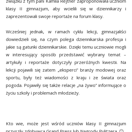
związku z tym pani Kamila Rejtner zaproponowała uczniom
klasy II gimnazjum, aby wcielili się w dziennikarzy i
zaprezentowali swoje reportaże na forum klasy.
Wcześniej jednak, w ramach cyklu lekcji, gimnazjaliści
dowiedzieli się, na czym polega dziennikarska profesja i
jakie są gatunki dziennikarskie. Dzięki temu uczniowie mogli
w interesujący sposób przedstawić wybrany temat –
artykuły i reportaże dotyczyły przeróżnych kwestii. Na
lekcji pojawili się zatem „eksperci” branży modowej oraz
sportu, były też wiadomości z kraju i ze świata oraz
pogoda. Pojawiły się także relacje „na żywo” informujące o
życiu szkoły i problemach młodzieży.
Kto wie, może jest wśród uczniów klasy II gimnazjum
przyszły zdobywca Grand Press lub Nagrody Pulitzera. 🙂