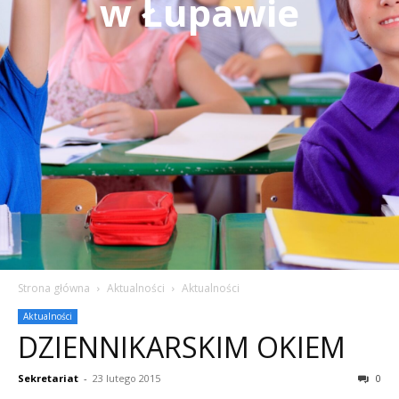
w Łupawie
Strona główna
Aktualności
Aktualności
Aktualności
DZIENNIKARSKIM OKIEM
Sekretariat
-
23 lutego 2015
0