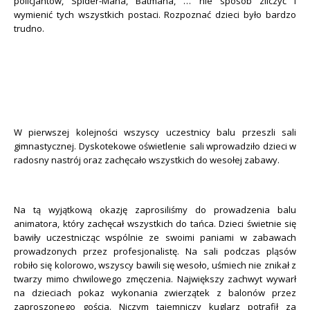
policjantów, Spider-Mana, Batmana, … nie sposób zliczyć i
wymienić tych wszystkich postaci. Rozpoznać dzieci było bardzo
trudno.
W pierwszej kolejności wszyscy uczestnicy balu przeszli sali
gimnastycznej. Dyskotekowe oświetlenie
sali wprowadziło dzieci w
radosny nastrój oraz zachęcało wszystkich do wesołej zabawy.
Na tą wyjątkową okazję zaprosiliśmy do prowadzenia balu
animatora, który zachęcał wszystkich do tańca. Dzieci świetnie się
bawiły uczestnicząc wspólnie ze swoimi paniami
w zabawach
prowadzonych przez profesjonalistę. Na sali podczas pląsów
robiło się kolorowo, wszyscy bawili się wesoło, uśmiech nie znikał z
twarzy mimo chwilowego zmęczenia. Największy zachwyt wywarł
na dzieciach pokaz wykonania zwierzątek z balonów przez
zaproszonego gościa.
Niczym tajemniczy kuglarz potrafił za