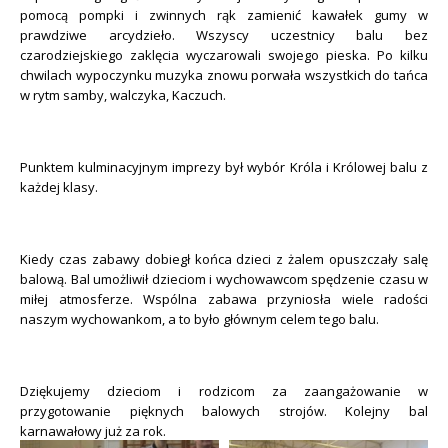
pomocą pompki i zwinnych rąk zamienić kawałek gumy w
prawdziwe arcydzieło.
Wszyscy uczestnicy balu bez
czarodziejskiego zaklęcia wyczarowali swojego pieska. Po kilku
chwilach wypoczynku muzyka znowu porwała wszystkich do tańca
w rytm samby, walczyka, Kaczuch.
Punktem kulminacyjnym imprezy był wybór Króla i Królowej balu z
każdej klasy.
Kiedy czas zabawy dobiegł końca dzieci z żalem opuszczały salę
balową. Bal umożliwił dzieciom i wychowawcom spędzenie czasu w
miłej atmosferze. Wspólna zabawa przyniosła wiele radości
naszym wychowankom, a to było głównym celem tego balu.
Dziękujemy dzieciom i rodzicom za zaangażowanie w
przygotowanie pięknych balowych strojów. Kolejny bal
karnawałowy już za rok.