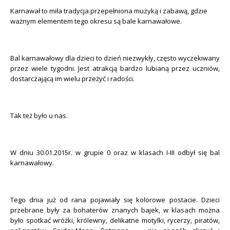
Karnawał to miła tradycja przepełniona muzyką i zabawą, gdzie
ważnym elementem tego okresu są bale karnawałowe.
Bal karnawałowy dla dzieci to dzień niezwykły, często wyczekiwany
przez wiele tygodni. Jest atrakcją bardzo lubianą przez uczniów,
dostarczającą im wielu przeżyć i radości.
Tak też było u nas.
W dniu 30.01.2015r. w grupie 0 oraz w klasach I-III odbył się bal
karnawałowy.
Tego dnia już od rana pojawiały się kolorowe postacie. Dzieci
przebrane były za bohaterów znanych bajek, w klasach można
było spotkać wróżki, królewny, delikatne motylki, rycerzy, piratów,