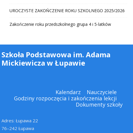
UROCZYSTE ZAKOŃCZENIE ROKU SZKOLNEGO 2025/2026
Zakończenie roku przedszkolnego grupa 4 i 5-latków
Szkoła Podstawowa im. Adama
Mickiewicza w Łupawie
Kalendarz
Nauczyciele
Godziny rozpoczęcia i zakończenia lekcji
Dokumenty szkoły
Adres: Łupawa 22
76–242 Łupawa