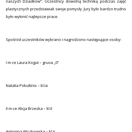
naszych Dziadków”. Uczestnicy dowolną techniką podczas zajęć
plastycznych przedstawiali swoje pomysły. Jury było bardzo trudno
było wyłonić najlepsze prace.
Spośród uczestników wybrano i nagrodzono następujące osoby:
I m-ce Laura Kogut – gruoa „0”
Natalia Pokultinis – kl.Ia
II m-ce Alicja Brzeska – kl.II
Antonina Wiczkowska – kl.Ic