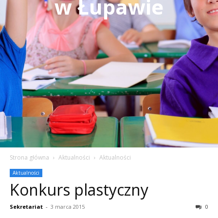
w Łupawie
Strona główna
Aktualności
Aktualności
Aktualności
Konkurs plastyczny
Sekretariat
-
3 marca 2015
0