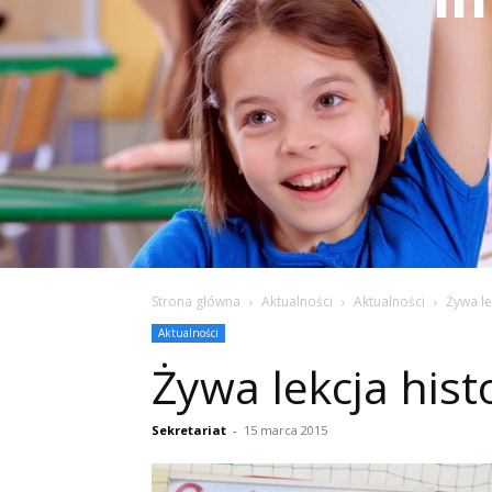
Strona główna
Aktualności
Aktualności
Żywa le
Aktualności
Żywa lekcja histo
Sekretariat
-
15 marca 2015