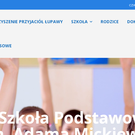
czw
YSZENIE PRZYJACIÓŁ ŁUPAWY
SZKOŁA
RODZICE
DO
ESOWE
Szkoła Podstaw
m. Adama Mickiew