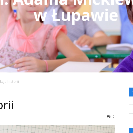
w Łupawie
kcja historii
rii
0