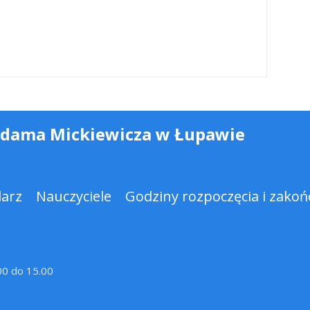
Adama Mickiewicza w Łupawie
darz
Nauczyciele
Godziny rozpoczęcia i zakońc
.00 do 15.00