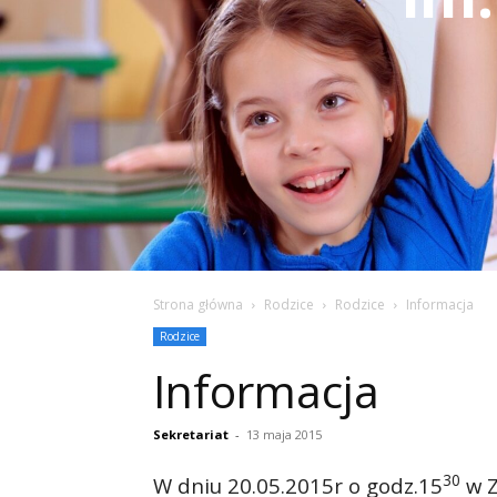
Strona główna
Rodzice
Rodzice
Informacja
Rodzice
Informacja
Sekretariat
-
13 maja 2015
30
W dniu 20.05.2015r o godz.15
w Z