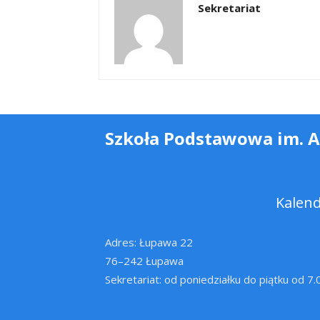
Sekretariat
Szkoła Podstawowa im. 
Kalen
Adres: Łupawa 22
76–242 Łupawa
Sekretariat: od poniedziałku do piątku od 7