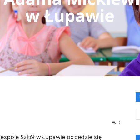
w Łupawie
0
espole Szkół w Łupawie odbędzie się