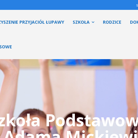
YSZENIE PRZYJACIÓŁ ŁUPAWY
SZKOŁA
RODZICE
DO
ESOWE
zkoła Podstawo
. Adama Mickiewi