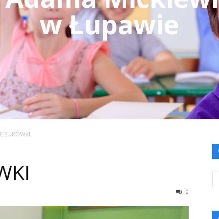
w Łupawie
NE SURÓWKI
WKI
0