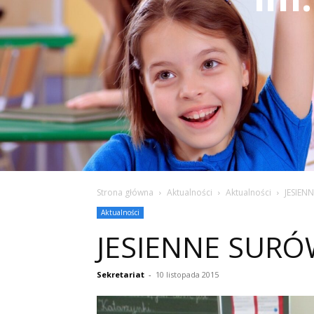
Strona główna
Aktualności
Aktualności
JESIEN
Aktualności
JESIENNE SURÓ
Sekretariat
-
10 listopada 2015