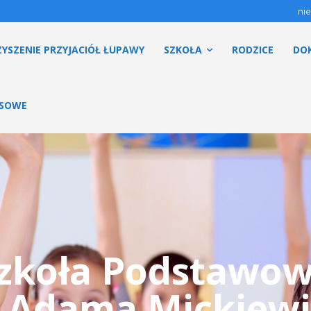
nie
YSZENIE PRZYJACIÓŁ ŁUPAWY
SZKOŁA
RODZICE
DO
ESOWE
zkoła Podstawo
. Adama Mickiewi