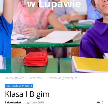
w Łupawie
Strona główna
Uczniowie
Uczniowie gimnazjum
Uczniowie gimnazjum
Klasa I B gim
Sekretariat
-
1 grudnia 2015
0