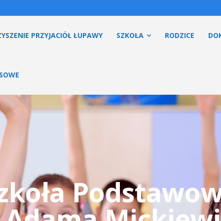
YSZENIE PRZYJACIÓŁ ŁUPAWY
SZKOŁA
RODZICE
DO
ESOWE
zkoła Podstawo
. Adama Mickiewi