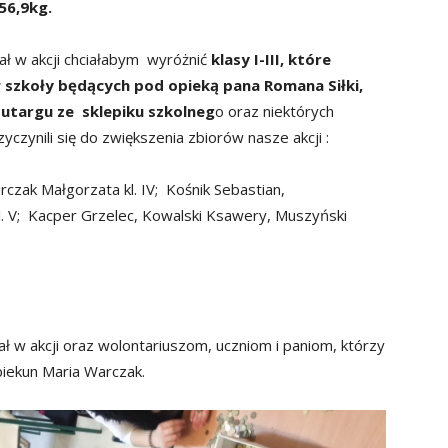
56,9kg.
ał w akcji chciałabym wyróżnić
klasy I-III, które
 szkoły będących pod opieką pana Romana Siłki,
 utargu ze sklepiku
szkolneg
o oraz niektórych
czynili się do zwiększenia zbiorów nasze akcji :
urczak Małgorzata kl. IV; Kośnik Sebastian,
. V; Kacper Grzelec, Kowalski Ksawery, Muszyński
 w akcji oraz wolontariuszom, uczniom i paniom, którzy
opiekun Maria Warczak.