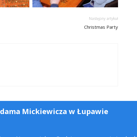
Następny artykuł
Christmas Party
Adama Mickiewicza w Łupawie