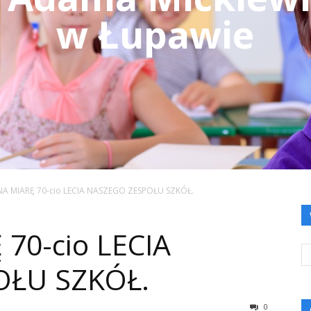
w Łupawie
NA MIARĘ 70-cio LECIA NASZEGO ZESPOŁU SZKÓŁ.
70-cio LECIA
OŁU SZKÓŁ.
0