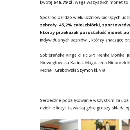
kwotę
646,79 zł,
waga wszystkich monet to
Spośród bardzo wielu uczniów biorących udzi
zebrały 45,2% całej zbiórki, sportowców
którzy przekazali pozostałość monet po
indywidualnych uczniów , którzy znacząco przy
Sobierańska Kinga kl. IIc SP; Renka Monika, J
Niewęgłowska Karina, Magdalena Nieborek kl
Michał, Grabowski Szymon kl. VIa
Serdeczne podziękowanie wszystkim za udział
dzielnie liczyli tą wielką górę groszy składa 