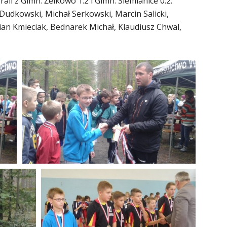
ali z Gimn. Żelkowo 1:2 i Gimn. Siemianice 0:2.
Dudkowski, Michał Serkowski, Marcin Salicki,
an Kmieciak, Bednarek Michał, Klaudiusz Chwal,