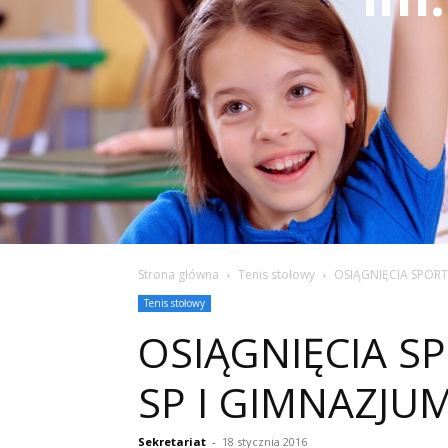
Strona główna
Tenis stołowy
OSIĄGNIĘCIA SPOR
Tenis stołowy
OSIĄGNIĘCIA 
SP I GIMNAZJU
Sekretariat
-
18 stycznia 2016