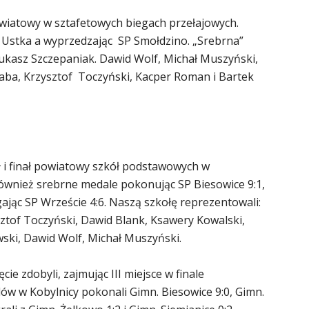
powiatowy w sztafetowych biegach przełajowych.
 1 Ustka a wyprzedzając SP Smołdzino. „Srebrna”
 Łukasz Szczepaniak. Dawid Wolf, Michał Muszyński,
aba, Krzysztof Toczyński, Kacper Roman i Bartek
 i finał powiatowy szkół podstawowych w
ównież srebrne medale pokonując SP Biesowice 9:1,
gając SP Wrzeście 4:6. Naszą szkołę reprezentowali:
ztof Toczyński, Dawid Blank, Ksawery Kowalski,
ski, Dawid Wolf, Michał Muszyński.
e zdobyli, zajmując III miejsce w finale
w w Kobylnicy pokonali Gimn. Biesowice 9:0, Gimn.