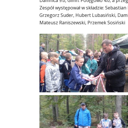
Damnica 9:0, Gimn. Potęgowo 4:0, a przegr
Zespół występował w składzie: Sebastian 
Grzegorz Suder, Hubert Lubasiński, Dami
Mateusz Raniszewski, Przemek Sosiński