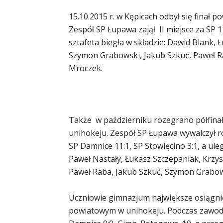
15.10.2015 r. w Kępicach odbył się finał 
Zespół SP Łupawa zajął II miejsce za SP
sztafeta biegła w składzie: Dawid Blank,
Szymon Grabowski, Jakub Szkuć, Paweł R
Mroczek.
Także w październiku rozegrano półfinał
unihokeju. Zespół SP Łupawa wywalczył r
SP Damnice 11:1, SP Stowięcino 3:1, a ule
Paweł Nastały, Łukasz Szczepaniak, Krzys
Paweł Raba, Jakub Szkuć, Szymon Grabow
Uczniowie gimnazjum największe osiągnięci
powiatowym w unihokeju. Podczas zawodó