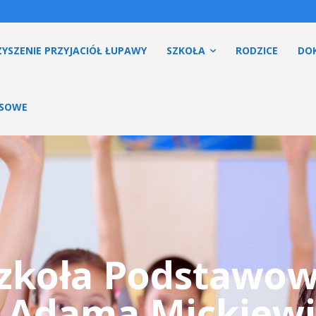
YSZENIE PRZYJACIÓŁ ŁUPAWY
SZKOŁA
RODZICE
DO
ESOWE
zkoła Podstawo
. Adama Mickiewi