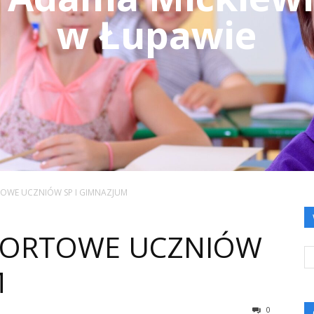
w Łupawie
TOWE UCZNIÓW SP I GIMNAZJUM
SPORTOWE UCZNIÓW
M
0