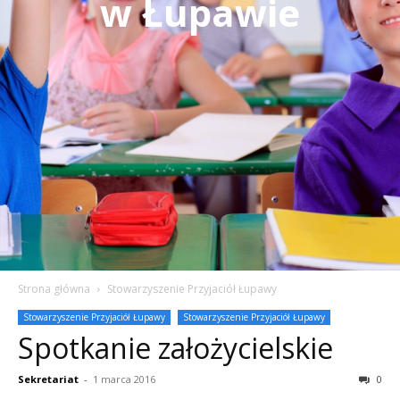
w Łupawie
Strona główna
Stowarzyszenie Przyjaciół Łupawy
Stowarzyszenie Przyjaciół Łupawy
Stowarzyszenie Przyjaciół Łupawy
Spotkanie założycielskie
Sekretariat
-
1 marca 2016
0