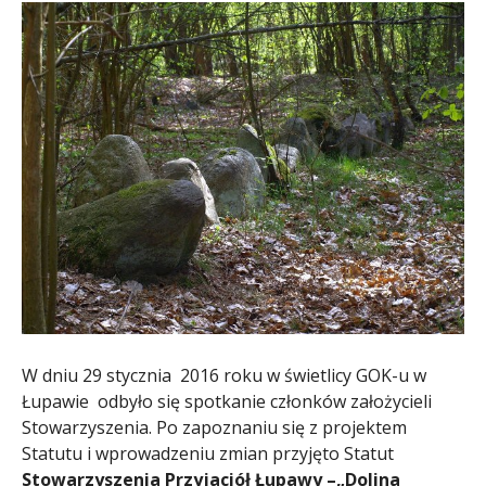
W dniu 29 stycznia 2016 roku w świetlicy GOK-u w
Łupawie odbyło się spotkanie członków założycieli
Stowarzyszenia. Po zapoznaniu się z projektem
Statutu i wprowadzeniu zmian przyjęto Statut
Stowarzyszenia Przyjaciół Łupawy –„Dolina