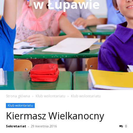
w Łupawie
Strona główna
Klub wolontariatu
Klub wolontariatu
Klub wolontariatu
Kiermasz Wielkanocny
Sekretariat
-
29 kwietnia 2016
0