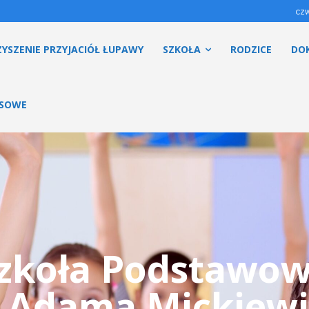
czw
YSZENIE PRZYJACIÓŁ ŁUPAWY
SZKOŁA
RODZICE
DO
ESOWE
zkoła Podstawo
. Adama Mickiewi