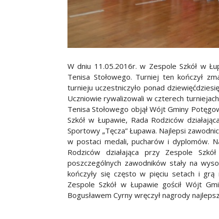
W dniu 11.05.2016r. w Zespole Szkół w Łupa
Tenisa Stołowego. Turniej ten kończył zm
turnieju uczestniczyło ponad dziewięćdziesi
Uczniowie rywalizowali w czterech turniejac
Tenisa Stołowego objął Wójt Gminy Potęgow
Szkół w Łupawie, Rada Rodziców działając
Sportowy „Tęcza” Łupawa. Najlepsi zawodnic
w postaci medali, pucharów i dyplomów. 
Rodziców działająca przy Zespole Szk
poszczególnych zawodników stały na wysok
kończyły się często w pięciu setach i g
Zespole Szkół w Łupawie gościł Wójt Gm
Bogusławem Cyrny wręczył nagrody najlepsz