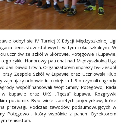
wie odbył się IV Turniej X Edycji Międzyszkolnej Ligi
agania tenisistów stołowych w tym roku szkolnym. W
ęciu uczniów ze szkół w Skórowie, Potęgowie i Łupawie.
h tego cyklu. Honorowy patronat nad Międzyszkolną Ligą
o pan Dawid Litwin.
Organizatorem imprezy był Zespół
a przy Zespole Szkół w Łupawie oraz Uczniowski Klub
y zajmujący odpowiednio miejsca 1-3 otrzymali nagrody
Nagrody współfinansowali Wójt Gminy Potęgowo, Rada
ół w Łupawie oraz UKS „Tęcza” Łupawa. Rozgrywki
im poziomie. Było wiele zaciętych pojedynków, które
rą na przewagi. Podczas zawodów podsumowujących w
iny Potęgowo , który wspólnie z panem Dyrektorem
ym tenisistom.