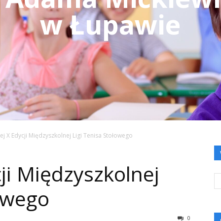
w Łupawie
iej X Edycji Międzyszkolnej Ligi Tenisa Stołowego
cji Międzyszkolnej
łowego
0