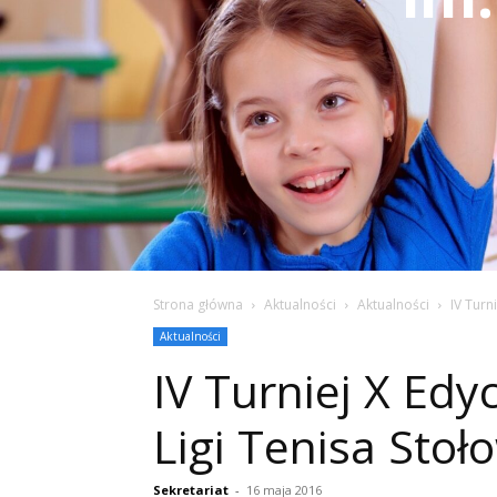
Strona główna
Aktualności
Aktualności
IV Turn
Aktualności
IV Turniej X Edy
Ligi Tenisa Sto
Sekretariat
-
16 maja 2016