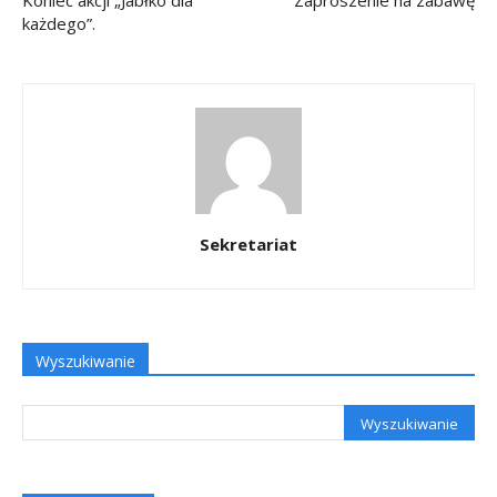
Koniec akcji „Jabłko dla
Zaproszenie na zabawę
każdego”.
Sekretariat
Wyszukiwanie