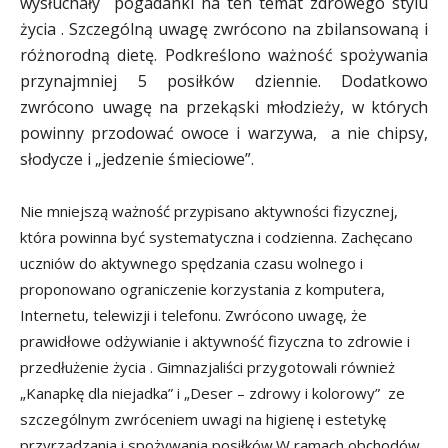
wysłuchały pogadanki na ten temat zdrowego stylu
życia . Szczególną uwagę zwrócono na zbilansowaną i
różnorodną dietę. Podkreślono ważność spożywania
przynajmniej 5 posiłków dziennie. Dodatkowo
zwrócono uwagę na przekąski młodzieży, w których
powinny przodować owoce i warzywa, a nie chipsy,
słodycze i „jedzenie śmieciowe”.
Nie mniejszą ważność przypisano aktywności fizycznej,
która powinna być systematyczna i codzienna. Zachęcano
uczniów do aktywnego spędzania czasu wolnego i
proponowano ograniczenie korzystania z komputera,
Internetu, telewizji i telefonu. Zwrócono uwagę, że
prawidłowe odżywianie i aktywność fizyczna to zdrowie i
przedłużenie życia . Gimnazjaliści przygotowali również
„Kanapkę dla niejadka” i „Deser – zdrowy i kolorowy” ze
szczególnym zwróceniem uwagi na higienę i estetykę
przyrządzania i spożywania posiłków.W ramach obchodów