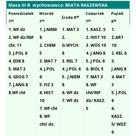
Klasa III B
wychowawca: BEATA RASZEWSKA
Poniedziałek
Wtorek
Czwartek
Piątek
40
Środa 8
55
55
55
40
7
7
7
8
1. WF dz
1. J.NIEM
1. MAT 3
1. KASZ. 5
1.
2. WF dz/INF
8
2.
2. HIST 10
Z.ART
chł. 11
2. CHEM
G.WYCH
3. WOS 10
10
3. J.POL 6
5
8
4. J.ANG 8
2. REL 6
4. EDB 8
3. MAT 7
3. REL 7
5. J.POL 6
3.
5. MAT 3
4. J.POL
4. J.POL 6
6. BIOL 5
J.ANG 8
6. GEOG 7
6
5. J.NIEM
7. MAT 3
4. MAT
7. J.ANG 8
5. FIZ 3
8
8. WF
3
8.WF chł
6. HIST
6. WF dz
chł/INF
5. J.POL
10
7. WF dz
dz/ KASZ.
6
7. WF chł
5
6.
8. WF
KASZ
.
chł/ dz.
5/ WDŻ
6