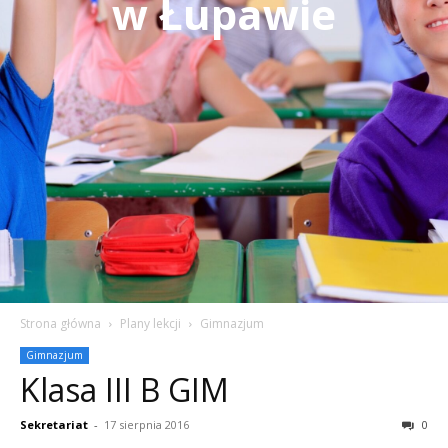
w Łupawie
Strona główna
Plany lekcji
Gimnazjum
Gimnazjum
Klasa III B GIM
Sekretariat
-
17 sierpnia 2016
0