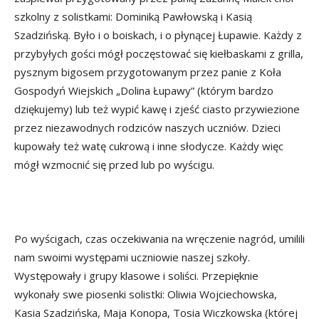
szkolny z solistkami: Dominiką Pawłowską i Kasią
Szadzińską. Było i o boiskach, i o płynącej Łupawie. Każdy z
przybyłych gości mógł poczęstować się kiełbaskami z grilla,
pysznym bigosem przygotowanym przez panie z Koła
Gospodyń Wiejskich „Dolina Łupawy” (którym bardzo
dziękujemy) lub też wypić kawę i zjeść ciasto przywiezione
przez niezawodnych rodziców naszych uczniów. Dzieci
kupowały też watę cukrową i inne słodycze. Każdy więc
mógł wzmocnić się przed lub po wyścigu.
Po wyścigach, czas oczekiwania na wręczenie nagród, umilili
nam swoimi występami uczniowie naszej szkoły.
Występowały i grupy klasowe i soliści. Przepięknie
wykonały swe piosenki solistki: Oliwia Wojciechowska,
Kasia Szadzińska, Maja Konopa, Tosia Wiczkowska (której