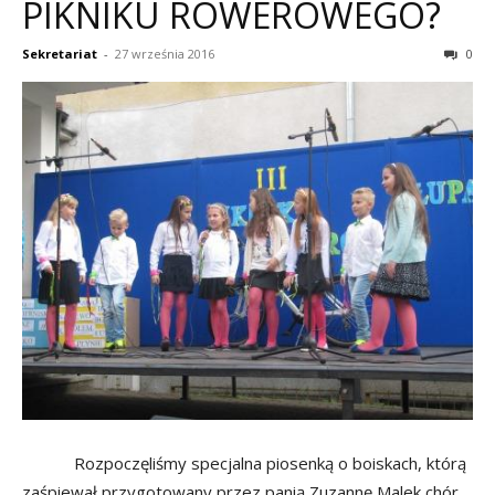
PIKNIKU ROWEROWEGO?
Sekretariat
-
27 września 2016
0
Rozpoczęliśmy specjalna piosenką o boiskach, którą
zaśpiewał przygotowany przez panią Zuzannę Malek chór