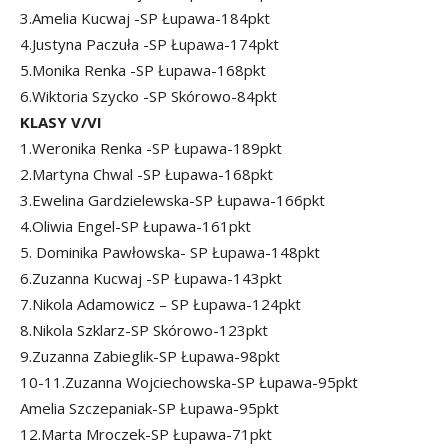
3.Amelia Kucwaj -SP Łupawa-184pkt
4.Justyna Paczuła -SP Łupawa-174pkt
5.Monika Renka -SP Łupawa-168pkt
6.Wiktoria Szycko -SP Skórowo-84pkt
KLASY V/VI
1.Weronika Renka -SP Łupawa-189pkt
2.Martyna Chwal -SP Łupawa-168pkt
3.Ewelina Gardzielewska-SP Łupawa-166pkt
4.Oliwia Engel-SP Łupawa-161pkt
5. Dominika Pawłowska- SP Łupawa-148pkt
6.Zuzanna Kucwaj -SP Łupawa-143pkt
7.Nikola Adamowicz – SP Łupawa-124pkt
8.Nikola Szklarz-SP Skórowo-123pkt
9.Zuzanna Zabieglik-SP Łupawa-98pkt
10-11.Zuzanna Wojciechowska-SP Łupawa-95pkt
Amelia Szczepaniak-SP Łupawa-95pkt
12.Marta Mroczek-SP Łupawa-71pkt