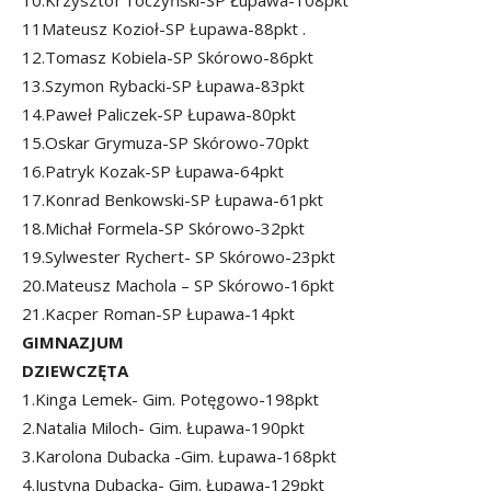
10.Krzysztof Toczyński-SP Łupawa-108pkt
11Mateusz Kozioł-SP Łupawa-88pkt .
12.Tomasz Kobiela-SP Skórowo-86pkt
13.Szymon Rybacki-SP Łupawa-83pkt
14.Paweł Paliczek-SP Łupawa-80pkt
15.Oskar Grymuza-SP Skórowo-70pkt
16.Patryk Kozak-SP Łupawa-64pkt
17.Konrad Benkowski-SP Łupawa-61pkt
18.Michał Formela-SP Skórowo-32pkt
19.Sylwester Rychert- SP Skórowo-23pkt
20.Mateusz Machola – SP Skórowo-16pkt
21.Kacper Roman-SP Łupawa-14pkt
GIMNAZJUM
DZIEWCZĘTA
1.Kinga Lemek- Gim. Potęgowo-198pkt
2.Natalia Miloch- Gim. Łupawa-190pkt
3.Karolona Dubacka -Gim. Łupawa-168pkt
4.Justyna Dubacka- Gim. Łupawa-129pkt