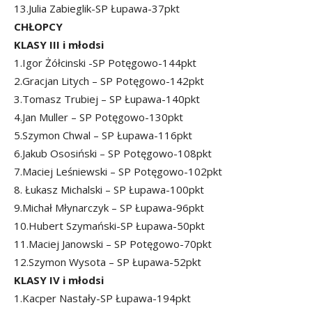
13.Julia Zabieglik-SP Łupawa-37pkt
CHŁOPCY
KLASY III i młodsi
1.Igor Żółcinski -SP Potęgowo-144pkt
2.Gracjan Litych – SP Potęgowo-142pkt
3.Tomasz Trubiej – SP Łupawa-140pkt
4.Jan Muller – SP Potęgowo-130pkt
5.Szymon Chwal – SP Łupawa-116pkt
6.Jakub Ososiński – SP Potęgowo-108pkt
7.Maciej Leśniewski – SP Potęgowo-102pkt
8. Łukasz Michalski – SP Łupawa-100pkt
9.Michał Młynarczyk – SP Łupawa-96pkt
10.Hubert Szymański-SP Łupawa-50pkt
11.Maciej Janowski – SP Potęgowo-70pkt
12.Szymon Wysota – SP Łupawa-52pkt
KLASY IV i młodsi
1.Kacper Nastały-SP Łupawa-194pkt