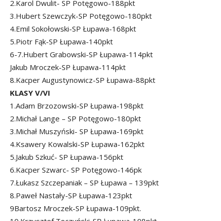
2.Karol Dwulit- SP Potęgowo-188pkt
3.Hubert Szewczyk-SP Potęgowo-180pkt
4.Emil Sokołowski-SP Łupawa-168pkt
5.Piotr Fąk-SP Łupawa-140pkt
6-7.Hubert Grabowski-SP Łupawa-114pkt
Jakub Mroczek-SP Łupawa-114pkt
8.Kacper Augustynowicz-SP Łupawa-88pkt
KLASY V/VI
1.Adam Brzozowski-SP Łupawa-198pkt
2.Michał Lange – SP Potęgowo-180pkt
3.Michał Muszyński- SP Łupawa-169pkt
4.Ksawery Kowalski-SP Łupawa-162pkt
5.Jakub Szkuć- SP Łupawa-156pkt
6.Kacper Szwarc- SP Potęgowo-146pk
7.Łukasz Szczepaniak – SP Łupawa – 139pkt
8.Paweł Nastały-SP Łupawa-123pkt
9Bartosz Mroczek-SP Łupawa-109pkt.