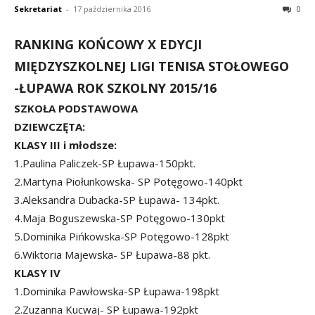
Sekretariat
-
17 października 2016
0
RANKING KOŃCOWY X EDYCJI
MIĘDZYSZKOLNEJ LIGI TENISA STOŁOWEGO
-ŁUPAWA ROK SZKOLNY 2015/16
SZKOŁA PODSTAWOWA
DZIEWCZĘTA:
KLASY III i młodsze:
1.Paulina Paliczek-SP Łupawa-150pkt.
2.Martyna Piołunkowska- SP Potęgowo-140pkt
3.Aleksandra Dubacka-SP Łupawa- 134pkt.
4.Maja Boguszewska-SP Potęgowo-130pkt
5.Dominika Pińkowska-SP Potęgowo-128pkt
6.Wiktoria Majewska- SP Łupawa-88 pkt.
KLASY IV
1.Dominika Pawłowska-SP Łupawa-198pkt
2.Zuzanna Kucwaj- SP Łupawa-192pkt