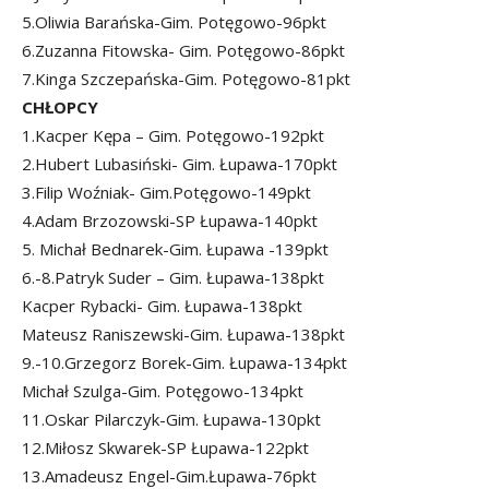
5.Oliwia Barańska-Gim. Potęgowo-96pkt
6.Zuzanna Fitowska- Gim. Potęgowo-86pkt
7.Kinga Szczepańska-Gim. Potęgowo-81pkt
CHŁOPCY
1.Kacper Kępa – Gim. Potęgowo-192pkt
2.Hubert Lubasiński- Gim. Łupawa-170pkt
3.Filip Woźniak- Gim.Potęgowo-149pkt
4.Adam Brzozowski-SP Łupawa-140pkt
5. Michał Bednarek-Gim. Łupawa -139pkt
6.-8.Patryk Suder – Gim. Łupawa-138pkt
Kacper Rybacki- Gim. Łupawa-138pkt
Mateusz Raniszewski-Gim. Łupawa-138pkt
9.-10.Grzegorz Borek-Gim. Łupawa-134pkt
Michał Szulga-Gim. Potęgowo-134pkt
11.Oskar Pilarczyk-Gim. Łupawa-130pkt
12.Miłosz Skwarek-SP Łupawa-122pkt
13.Amadeusz Engel-Gim.Łupawa-76pkt