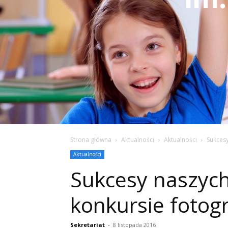
Strona główna
Aktualności
Aktualności
Sukcesy
Aktualności
Sukcesy naszyc
konkursie fotog
Sekretariat
-
8 listopada 2016