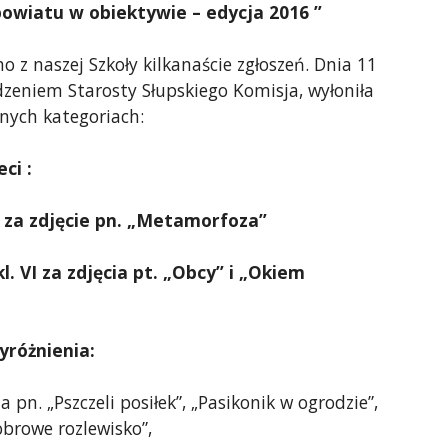
powiatu w obiektywie – edycja 2016 ”
o z naszej Szkoły kilkanaście zgłoszeń. Dnia 11
dzeniem Starosty Słupskiego Komisja, wyłoniła
nych kategoriach:
ci :
VI za zdjęcie pn. „Metamorfoza”
l. VI za zdjęcia pt. „Obcy” i „Okiem
yróżnienia:
ia pn. „Pszczeli posiłek”, „Pasikonik w ogrodzie”,
browe rozlewisko”,