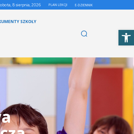
sobota, 8 sierpnia, 2026
PLAN LEKCJI
E-DZIENNIK
KUMENTY SZKOŁY
Otwórz 
wa
cza