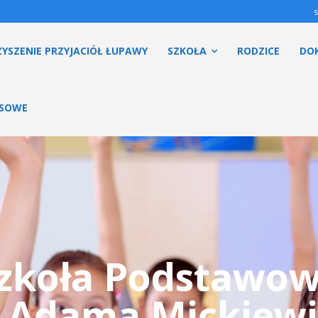
YSZENIE PRZYJACIÓŁ ŁUPAWY
SZKOŁA
RODZICE
DO
ESOWE
zkoła Podstawo
. Adama Mickiewi