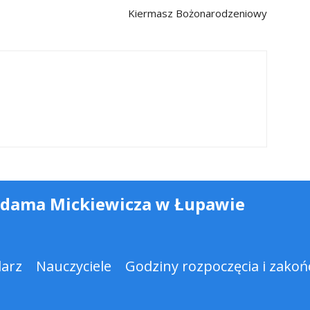
Kiermasz Bożonarodzeniowy
Adama Mickiewicza w Łupawie
darz
Nauczyciele
Godziny rozpoczęcia i zakońc