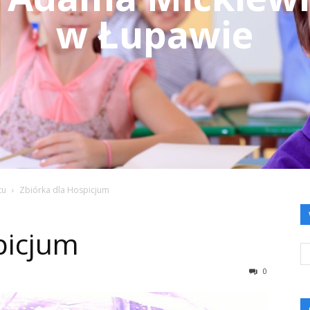
w Łupawie
tu
Zbiórka dla Hospicjum
picjum
0