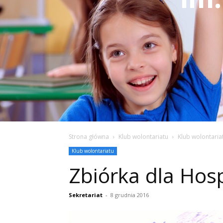
Strona główna
Klub wolontariatu
Klub wolontaria
Klub wolontariatu
Zbiórka dla Hos
Sekretariat
-
8 grudnia 2016