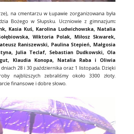
rze), na cmentarzu w Łupawie zorganizowana była
dzia Bożego w Słupsku.
Uczniowie z gimnazjum
:
k, Kasia Kuś, Karolina Ludwichowska, Natalia
ołębiowska, Wiktoria Polak, Miłosz Skwarek,
ateusz Raniszewski, Paulina Stepień, Małgosia
styna, Julia Teclaf, Sebastian Dudkowski, Ola
gut, Klaudia Konopa, Natalia Raba i Oliwia
dniach 28 i 30 października oraz 1 listopada. Dzięki
roby najbliższych zebraliśmy około 3300 złoty.
rcie finansowe i dobre słowo.