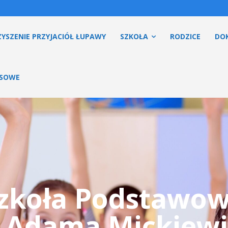
YSZENIE PRZYJACIÓŁ ŁUPAWY
SZKOŁA
RODZICE
DO
ESOWE
zkoła Podstawo
. Adama Mickiewi